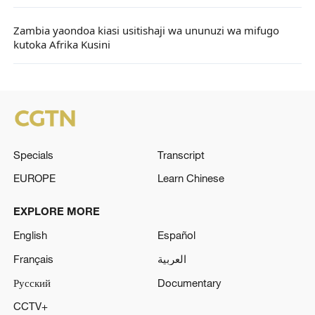
Zambia yaondoa kiasi usitishaji wa ununuzi wa mifugo
kutoka Afrika Kusini
Specials
Transcript
EUROPE
Learn Chinese
EXPLORE MORE
English
Español
Français
العربية
Русский
Documentary
CCTV+