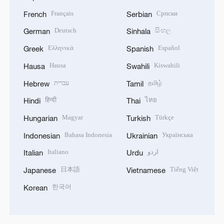
Français
Српски
French
Serbian
Deutsch
සිංහල
German
Sinhala
Ελληνικά
Español
Greek
Spanish
Hausa
Kiswahili
Hausa
Swahili
עברית
தமிழ்
Hebrew
Tamil
हिन्दी
ไทย
Hindi
Thai
Magyar
Türkçe
Hungarian
Turkish
Bahasa Indonesia
Українська
Indonesian
Ukrainian
Italiano
اردو
Italian
Urdu
日本語
Tiếng Việt
Japanese
Vietnamese
한국어
Korean