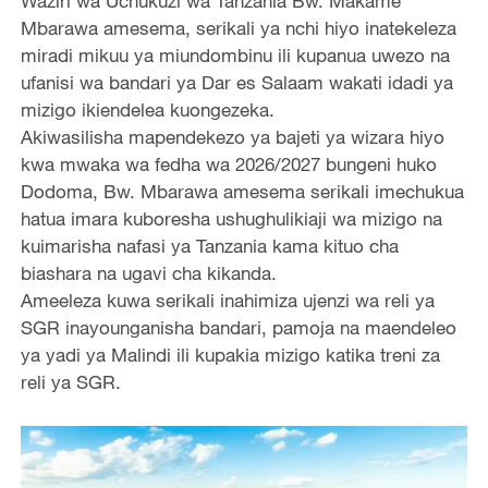
Waziri wa Uchukuzi wa Tanzania Bw. Makame
Mbarawa amesema, serikali ya nchi hiyo inatekeleza
miradi mikuu ya miundombinu ili kupanua uwezo na
ufanisi wa bandari ya Dar es Salaam wakati idadi ya
mizigo ikiendelea kuongezeka.
Akiwasilisha mapendekezo ya bajeti ya wizara hiyo
kwa mwaka wa fedha wa 2026/2027 bungeni huko
Dodoma, Bw. Mbarawa amesema serikali imechukua
hatua imara kuboresha ushughulikiaji wa mizigo na
kuimarisha nafasi ya Tanzania kama kituo cha
biashara na ugavi cha kikanda.
Ameeleza kuwa serikali inahimiza ujenzi wa reli ya
SGR inayounganisha bandari, pamoja na maendeleo
ya yadi ya Malindi ili kupakia mizigo katika treni za
reli ya SGR.