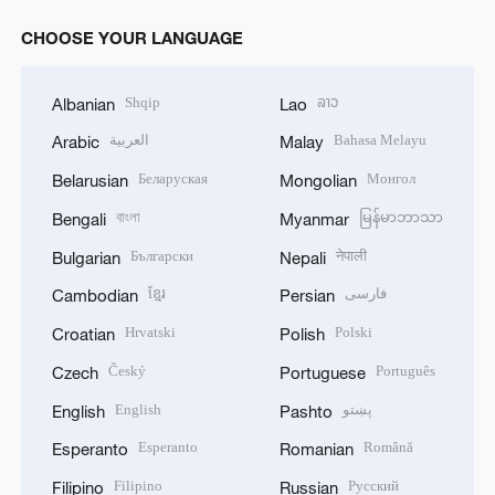
CHOOSE YOUR LANGUAGE
Shqip
ລາວ
Albanian
Lao
العربية
Bahasa Melayu
Arabic
Malay
Беларуская
Монгол
Belarusian
Mongolian
বাংলা
မြန်မာဘာသာ
Bengali
Myanmar
Български
नेपाली
Bulgarian
Nepali
ខ្មែរ
فارسی
Cambodian
Persian
Hrvatski
Polski
Croatian
Polish
Český
Português
Czech
Portuguese
English
پښتو
English
Pashto
Esperanto
Română
Esperanto
Romanian
Filipino
Русский
Filipino
Russian