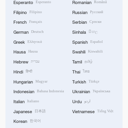
Esperanto
Română
Esperanto
Romanian
Filipino
Русский
Filipino
Russian
Français
Српски
French
Serbian
Deutsch
සිංහල
German
Sinhala
Ελληνικά
Español
Greek
Spanish
Hausa
Kiswahili
Hausa
Swahili
עברית
தமிழ்
Hebrew
Tamil
हिन्दी
ไทย
Hindi
Thai
Magyar
Türkçe
Hungarian
Turkish
Bahasa Indonesia
Українська
Indonesian
Ukrainian
Italiano
اردو
Italian
Urdu
日本語
Tiếng Việt
Japanese
Vietnamese
한국어
Korean