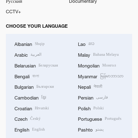
Русский
Documentary
CCTV+
CHOOSE YOUR LANGUAGE
Shqip
ລາວ
Albanian
Lao
العربية
Bahasa Melayu
Arabic
Malay
Беларуская
Монгол
Belarusian
Mongolian
বাংলা
မြန်မာဘာသာ
Bengali
Myanmar
Български
नेपाली
Bulgarian
Nepali
ខ្មែរ
فارسی
Cambodian
Persian
Hrvatski
Polski
Croatian
Polish
Český
Português
Czech
Portuguese
English
پښتو
English
Pashto