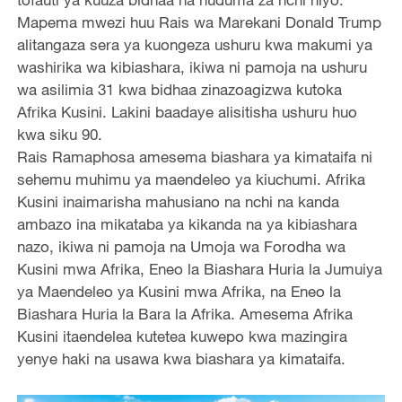
Mapema mwezi huu Rais wa Marekani Donald Trump
alitangaza sera ya kuongeza ushuru kwa makumi ya
washirika wa kibiashara, ikiwa ni pamoja na ushuru
wa asilimia 31 kwa bidhaa zinazoagizwa kutoka
Afrika Kusini. Lakini baadaye alisitisha ushuru huo
kwa siku 90.
Rais Ramaphosa amesema biashara ya kimataifa ni
sehemu muhimu ya maendeleo ya kiuchumi. Afrika
Kusini inaimarisha mahusiano na nchi na kanda
ambazo ina mikataba ya kikanda na ya kibiashara
nazo, ikiwa ni pamoja na Umoja wa Forodha wa
Kusini mwa Afrika, Eneo la Biashara Huria la Jumuiya
ya Maendeleo ya Kusini mwa Afrika, na Eneo la
Biashara Huria la Bara la Afrika. Amesema Afrika
Kusini itaendelea kutetea kuwepo kwa mazingira
yenye haki na usawa kwa biashara ya kimataifa.