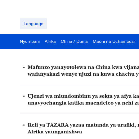
Language
Nyumbani
Afrika
China / Dunia
Maoni na Uchambuzi
•
Mafunzo yanayotolewa na China kwa vijana
wafanyakazi wenye ujuzi na kuwa chachu 
•
Ujenzi wa miundombinu ya sekta ya afya kat
unavyochangia katika maendeleo ya nchi za
•
Reli ya TAZARA yazaa matunda ya urafiki,
Afrika yaunganishwa