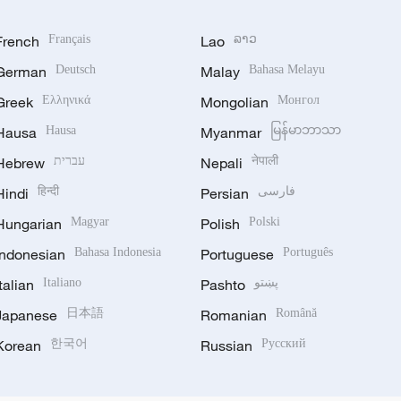
French
Français
Lao
ລາວ
German
Deutsch
Malay
Bahasa Melayu
Greek
Ελληνικά
Mongolian
Монгол
Hausa
Hausa
Myanmar
မြန်မာဘာသာ
Hebrew
עברית
Nepali
नेपाली
Hindi
हिन्दी
Persian
فارسی
Hungarian
Magyar
Polish
Polski
Indonesian
Bahasa Indonesia
Portuguese
Português
Italian
Italiano
Pashto
پښتو
Japanese
日本語
Romanian
Română
Korean
한국어
Russian
Русский