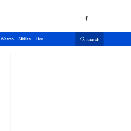
 Watoto
Sikiliza
Live
search