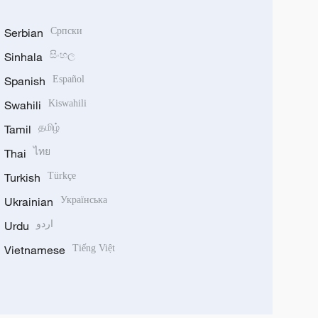
Serbian
Српски
Sinhala
සිංහල
Spanish
Español
Swahili
Kiswahili
Tamil
தமிழ்
Thai
ไทย
Turkish
Türkçe
Ukrainian
Українська
Urdu
اردو
Vietnamese
Tiếng Việt