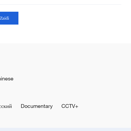
Zaidi
hinese
сский
Documentary
CCTV+