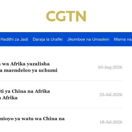
Hadithi za Jadi
Daraja la Urafiki
Jikomboe na Umaskini
Mama na
 wa Afrika yazalisha
03-Aug-2026
ya maendeleo ya uchumi
i ya China na Afrika
25-Jul-2026
 Afrika
 mioyo ya watu wa China na
18-Jul-2026