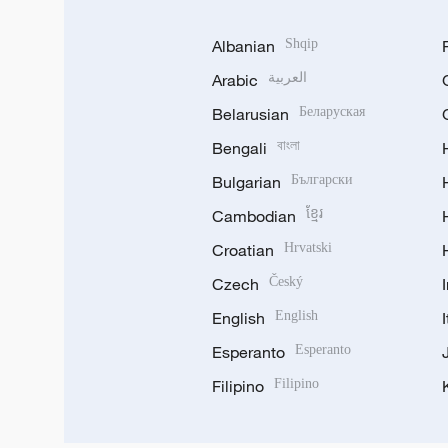
Albanian
Shqip
Arabic
العربية
Belarusian
Беларуская
Bengali
বাংলা
Bulgarian
Български
Cambodian
ខ្មែរ
Croatian
Hrvatski
Czech
Český
English
English
Esperanto
Esperanto
Filipino
Filipino