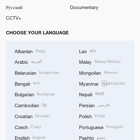
Русский
Documentary
CCTV+
CHOOSE YOUR LANGUAGE
Shqip
ລາວ
Albanian
Lao
العربية
Bahasa Melayu
Arabic
Malay
Беларуская
Монгол
Belarusian
Mongolian
বাংলা
မြန်မာဘာသာ
Bengali
Myanmar
Български
नेपाली
Bulgarian
Nepali
ខ្មែរ
فارسی
Cambodian
Persian
Hrvatski
Polski
Croatian
Polish
Český
Português
Czech
Portuguese
English
پښتو
English
Pashto