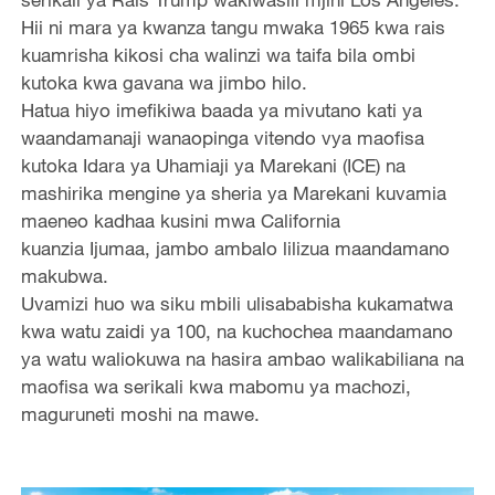
Hii ni mara ya kwanza tangu mwaka 1965 kwa rais
kuamrisha kikosi cha walinzi wa taifa bila ombi
kutoka kwa gavana wa jimbo hilo.
Hatua hiyo imefikiwa baada ya mivutano kati ya
waandamanaji wanaopinga vitendo vya maofisa
kutoka Idara ya Uhamiaji ya Marekani (ICE) na
mashirika mengine ya sheria ya Marekani kuvamia
maeneo kadhaa kusini mwa California
kuanzia Ijumaa, jambo ambalo lilizua maandamano
makubwa.
Uvamizi huo wa siku mbili ulisababisha kukamatwa
kwa watu zaidi ya 100, na kuchochea maandamano
ya watu waliokuwa na hasira ambao walikabiliana na
maofisa wa serikali kwa mabomu ya machozi,
maguruneti moshi na mawe.