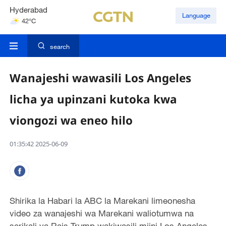
Hyderabad
Language
42°C
Mumbai
31°C
search
Wanajeshi wawasili Los Angeles
licha ya upinzani kutoka kwa
viongozi wa eneo hilo
01:35:42 2025-06-09
Shirika la Habari la ABC la Marekani limeonesha
video za wanajeshi wa Marekani waliotumwa na
serikali ya Rais Trump wakiwasili mjini Los Angeles.