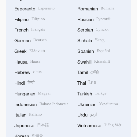
Esperanto
Română
Esperanto
Romanian
Filipino
Русский
Filipino
Russian
Français
Српски
French
Serbian
Deutsch
සිංහල
German
Sinhala
Ελληνικά
Español
Greek
Spanish
Hausa
Kiswahili
Hausa
Swahili
עברית
தமிழ்
Hebrew
Tamil
हिन्दी
ไทย
Hindi
Thai
Magyar
Türkçe
Hungarian
Turkish
Bahasa Indonesia
Українська
Indonesian
Ukrainian
Italiano
اردو
Italian
Urdu
日本語
Tiếng Việt
Japanese
Vietnamese
한국어
Korean