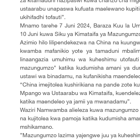
za kitamaduni hazipaswi kuwa chanzo cha migo
ustaarabu unapaswa kufuata maelewano kupitia
ukihifadhi tofauti”.
Mnamo tarehe 7 Juni 2024, Baraza Kuu la Umoja
10 Juni kuwa Siku ya Kimataifa ya Mazungumzo
Azimio hilo lilipendekezwa na China na kuungwa 
kwamba mafanikio yote ya tamaduni mbalim
linaangazia umuhimu wa kuheshimu utofau
mazungumzo" katika kudumisha amani ya dun
ustawi wa binadamu, na kufanikisha maendele
“China imejitolea kushirikiana na pande zote ku
Mpango wa Ustaarabu wa Kimataifa, kuendel
katika maendeleo ya jamii ya mwanadamu”.
Waziri Namwamba alieleza kuwa mazungumzo ya
na kujitolea kwa pamoja katika kudumisha amani,
mshikamano.
”Mazungumzo lazima yajengwe juu ya kuheshimia