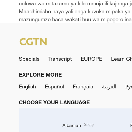
uelewa wa mitazamo ya kila mmoja ili kujenga 
Maadhimisho haya yalilenga kuvuka mipaka ya 
mazungumzo hasa wakati huu wa migogoro inay
Specials
Transcript
EUROPE
Learn C
EXPLORE MORE
English
Español
Français
العربية
Ру
CHOOSE YOUR LANGUAGE
Albanian
Shqip