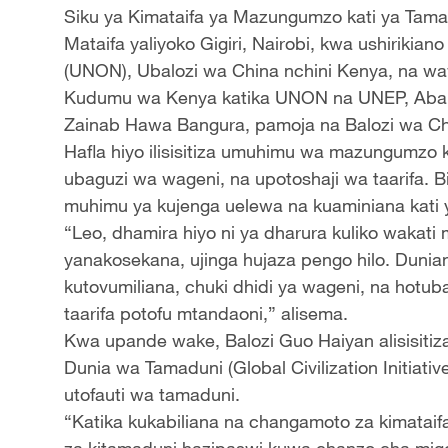
Siku ya Kimataifa ya Mazungumzo kati ya Tama
Mataifa yaliyoko Gigiri, Nairobi, kwa ushirikia
(UNON), Ubalozi wa China nchini Kenya, na wa
Kudumu wa Kenya katika UNON na UNEP, Ab
Zainab Hawa Bangura, pamoja na Balozi wa Ch
Hafla hiyo ilisisitiza umuhimu wa mazungumzo k
ubaguzi wa wageni, na upotoshaji wa taarifa. 
muhimu ya kujenga uelewa na kuaminiana kati y
“Leo, dhamira hiyo ni ya dharura kuliko wak
yanakosekana, ujinga hujaza pengo hilo. Dunian
kutovumiliana, chuki dhidi ya wageni, na hotu
taarifa potofu mtandaoni,” alisema.
Kwa upande wake, Balozi Guo Haiyan alisisiti
Dunia wa Tamaduni (Global Civilization Initiati
utofauti wa tamaduni.
“Katika kukabiliana na changamoto za kimataif