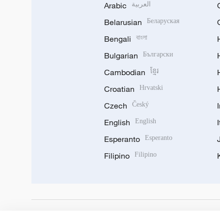
Arabic
العربية
Belarusian
Беларуская
Bengali
বাংলা
Bulgarian
Български
Cambodian
ខ្មែរ
Croatian
Hrvatski
Czech
Český
English
English
Esperanto
Esperanto
Filipino
Filipino