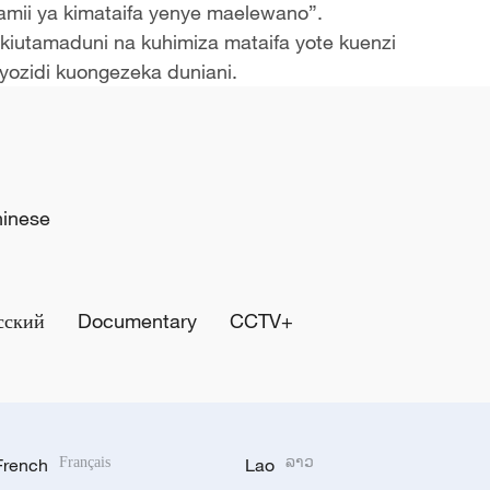
jamii ya kimataifa yenye maelewano”.
kiutamaduni na kuhimiza mataifa yote kuenzi
ozidi kuongezeka duniani.
hinese
сский
Documentary
CCTV+
French
Français
Lao
ລາວ