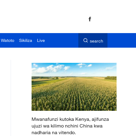
 Watoto
Sikiliza
Live
search
Mwanafunzi kutoka Kenya, ajifunza
ujuzi wa kilimo nchini China kwa
nadharia na vitendo.