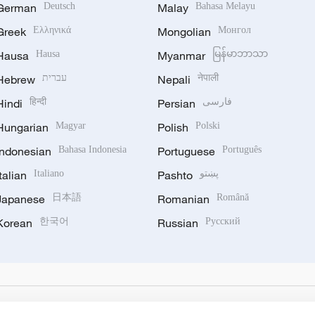
German
Deutsch
Malay
Bahasa Melayu
Greek
Ελληνικά
Mongolian
Монгол
Hausa
Hausa
Myanmar
မြန်မာဘာသာ
Hebrew
עברית
Nepali
नेपाली
Hindi
हिन्दी
Persian
فارسی
Hungarian
Magyar
Polish
Polski
Indonesian
Bahasa Indonesia
Portuguese
Português
Italian
Italiano
Pashto
پښتو
Japanese
日本語
Romanian
Română
Korean
한국어
Russian
Русский