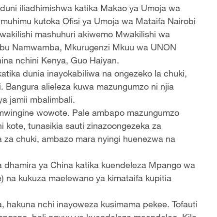
duni iliadhimishwa katika Makao ya Umoja wa
no muhimu kutoka Ofisi ya Umoja wa Mataifa Nairobi
wakilishi mashuhuri akiwemo Mwakilishi wa
abu Namwamba, Mkurugenzi Mkuu wa UNON
ina nchini Kenya, Guo Haiyan.
atika dunia inayokabiliwa na ongezeko la chuki,
Bi. Bangura alieleza kuwa mazungumzo ni njia
a jamii mbalimbali.
ati mwingine wowote. Pale ambapo mazungumzo
i kote, tunasikia sauti zinazoongezeka za
ba za chuki, ambazo mara nyingi huenezwa na
za dhamira ya China katika kuendeleza Mpango wa
ve) na kukuza maelewano ya kimataifa kupitia
a, hakuna nchi inayoweza kusimama pekee. Tofauti