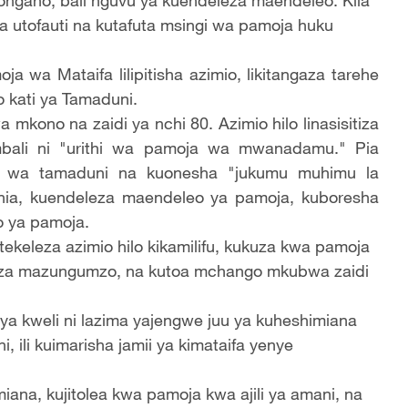
ngano, bali nguvu ya kuendeleza maendeleo. Kila
 utofauti na kutafuta msingi wa pamoja huku
 wa Mataifa lilipitisha azimio, likitangaza tarehe
 kati ya Tamaduni.
mkono na zaidi ya nchi 80. Azimio hilo linasisitiza
bali ni "urithi wa pamoja wa mwanadamu." Pia
ti wa tamaduni na kuonesha "jukumu muhimu la
ia, kuendeleza maendeleo ya pamoja, kuboresha
o ya pamoja.
tekeleza azimio hilo kikamilifu, kukuza kwa pamoja
eza mazungumzo, na kutoa mchango mkubwa zaidi
 kweli ni lazima yajengwe juu ya kuheshimiana
 ili kuimarisha jamii ya kimataifa yenye
na, kujitolea kwa pamoja kwa ajili ya amani, na