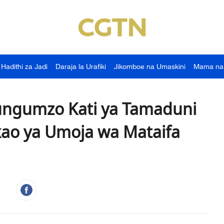
Hadithi za Jadi
Daraja la Urafiki
Jikomboe na Umaskini
Mama na
zungumzo Kati ya Tamaduni
ao ya Umoja wa Mataifa