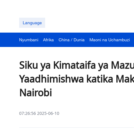
Language
Nyumbani
Afrika
China / Dunia
Maoni na Uchambuzi
Siku ya Kimataifa ya Ma
Yaadhimishwa katika Mak
Nairobi
07:26:56 2025-06-10