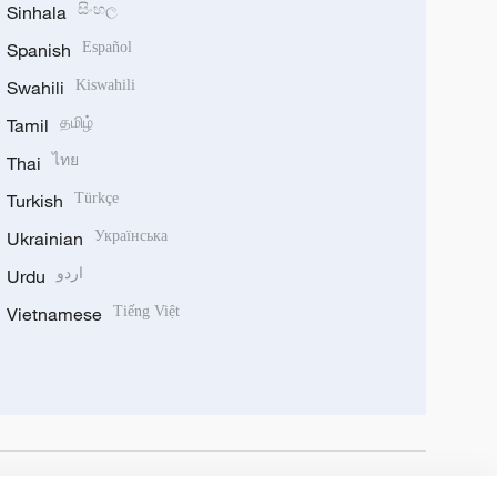
Sinhala
සිංහල
Spanish
Español
Swahili
Kiswahili
Tamil
தமிழ்
Thai
ไทย
Turkish
Türkçe
Ukrainian
Українська
Urdu
اردو
Vietnamese
Tiếng Việt