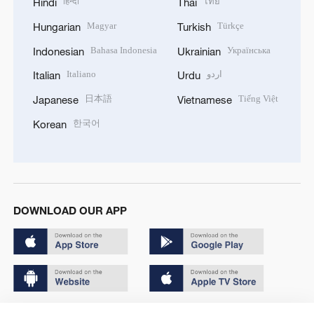
हिन्दी
ไทย
Hindi
Thai
Magyar
Türkçe
Hungarian
Turkish
Bahasa Indonesia
Українська
Indonesian
Ukrainian
Italiano
اردو
Italian
Urdu
日本語
Tiếng Việt
Japanese
Vietnamese
한국어
Korean
DOWNLOAD OUR APP
Copyright © 2024 CGTN.