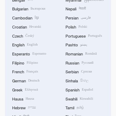
Български
नेपाली
Bulgarian
Nepali
ខ្មែរ
فارسی
Cambodian
Persian
Hrvatski
Polski
Croatian
Polish
Český
Português
Czech
Portuguese
English
پښتو
English
Pashto
Esperanto
Română
Esperanto
Romanian
Filipino
Русский
Filipino
Russian
Français
Српски
French
Serbian
Deutsch
සිංහල
German
Sinhala
Ελληνικά
Español
Greek
Spanish
Hausa
Kiswahili
Hausa
Swahili
עברית
தமிழ்
Hebrew
Tamil