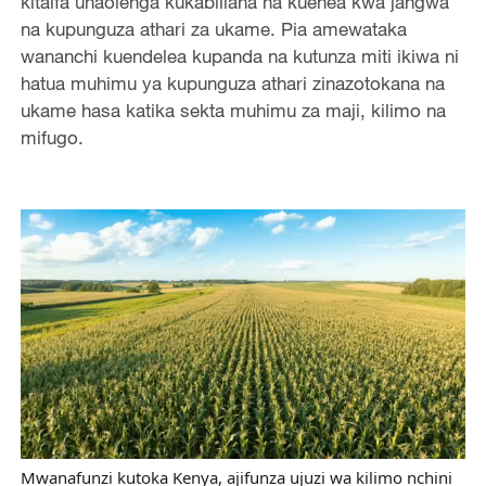
kitaifa unaolenga kukabiliana na kuenea kwa jangwa
na kupunguza athari za ukame. Pia amewataka
wananchi kuendelea kupanda na kutunza miti ikiwa ni
hatua muhimu ya kupunguza athari zinazotokana na
ukame hasa katika sekta muhimu za maji, kilimo na
mifugo.
Mwanafunzi kutoka Kenya, ajifunza ujuzi wa kilimo nchini