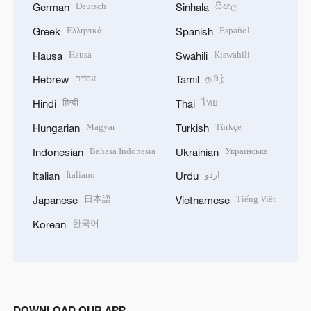
Deutsch
සිංහල
German
Sinhala
Ελληνικά
Español
Greek
Spanish
Hausa
Kiswahili
Hausa
Swahili
עברית
தமிழ்
Hebrew
Tamil
हिन्दी
ไทย
Hindi
Thai
Magyar
Türkçe
Hungarian
Turkish
Bahasa Indonesia
Українська
Indonesian
Ukrainian
Italiano
اردو
Italian
Urdu
日本語
Tiếng Việt
Japanese
Vietnamese
한국어
Korean
DOWNLOAD OUR APP