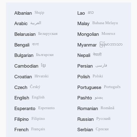
Shqip
ລາວ
Albanian
Lao
العربية
Bahasa Melayu
Arabic
Malay
Беларуская
Монгол
Belarusian
Mongolian
বাংলা
မြန်မာဘာသာ
Bengali
Myanmar
Български
नेपाली
Bulgarian
Nepali
ខ្មែរ
فارسی
Cambodian
Persian
Hrvatski
Polski
Croatian
Polish
Český
Português
Czech
Portuguese
English
پښتو
English
Pashto
Esperanto
Română
Esperanto
Romanian
Filipino
Русский
Filipino
Russian
Français
Српски
French
Serbian