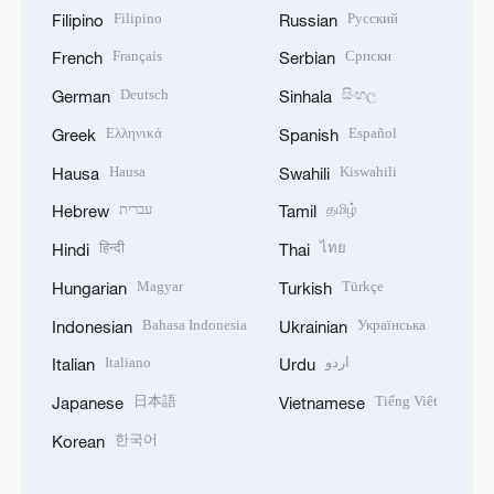
Filipino
Русский
Filipino
Russian
Français
Српски
French
Serbian
Deutsch
සිංහල
German
Sinhala
Ελληνικά
Español
Greek
Spanish
Hausa
Kiswahili
Hausa
Swahili
עברית
தமிழ்
Hebrew
Tamil
हिन्दी
ไทย
Hindi
Thai
Magyar
Türkçe
Hungarian
Turkish
Bahasa Indonesia
Українська
Indonesian
Ukrainian
Italiano
اردو
Italian
Urdu
日本語
Tiếng Việt
Japanese
Vietnamese
한국어
Korean