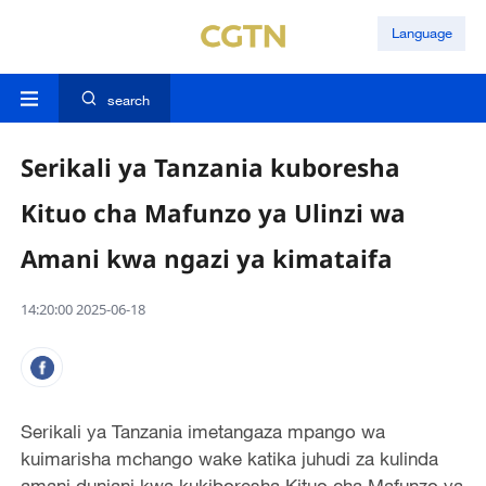
Language
search
Serikali ya Tanzania kuboresha
Kituo cha Mafunzo ya Ulinzi wa
Amani kwa ngazi ya kimataifa
14:20:00 2025-06-18
Serikali ya Tanzania imetangaza mpango wa
kuimarisha mchango wake katika juhudi za kulinda
amani duniani kwa kukiboresha Kituo cha Mafunzo ya