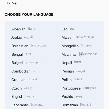
CCTV+
CHOOSE YOUR LANGUAGE
Shqip
ລາວ
Albanian
Lao
العربية
Bahasa Melayu
Arabic
Malay
Беларуская
Монгол
Belarusian
Mongolian
বাংলা
မြန်မာဘာသာ
Bengali
Myanmar
Български
नेपाली
Bulgarian
Nepali
ខ្មែរ
فارسی
Cambodian
Persian
Hrvatski
Polski
Croatian
Polish
Český
Português
Czech
Portuguese
English
پښتو
English
Pashto
Esperanto
Română
Esperanto
Romanian