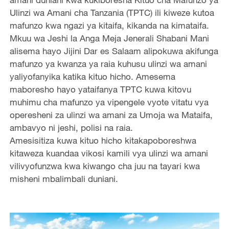
Ulinzi wa Amani cha Tanzania (TPTC) ili kiweze kutoa
mafunzo kwa ngazi ya kitaifa, kikanda na kimataifa.
Mkuu wa Jeshi la Anga Meja Jenerali Shabani Mani
alisema hayo Jijini Dar es Salaam alipokuwa akifunga
mafunzo ya kwanza ya raia kuhusu ulinzi wa amani
yaliyofanyika katika kituo hicho. Amesema
maboresho hayo yataifanya TPTC kuwa kitovu
muhimu cha mafunzo ya vipengele vyote vitatu vya
operesheni za ulinzi wa amani za Umoja wa Mataifa,
ambavyo ni jeshi, polisi na raia.
Amesisitiza kuwa kituo hicho kitakapoboreshwa
kitaweza kuandaa vikosi kamili vya ulinzi wa amani
vilivyofunzwa kwa kiwango cha juu na tayari kwa
misheni mbalimbali duniani.