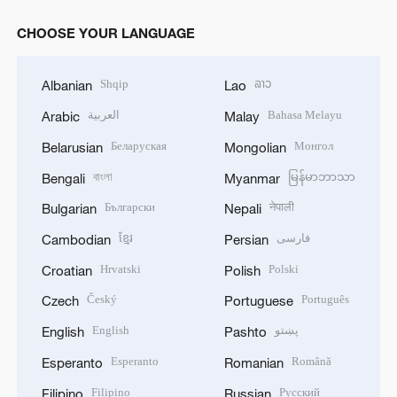
CHOOSE YOUR LANGUAGE
Shqip
ລາວ
Albanian
Lao
العربية
Bahasa Melayu
Arabic
Malay
Беларуская
Монгол
Belarusian
Mongolian
বাংলা
မြန်မာဘာသာ
Bengali
Myanmar
Български
नेपाली
Bulgarian
Nepali
ខ្មែរ
فارسی
Cambodian
Persian
Hrvatski
Polski
Croatian
Polish
Český
Português
Czech
Portuguese
English
پښتو
English
Pashto
Esperanto
Română
Esperanto
Romanian
Filipino
Русский
Filipino
Russian