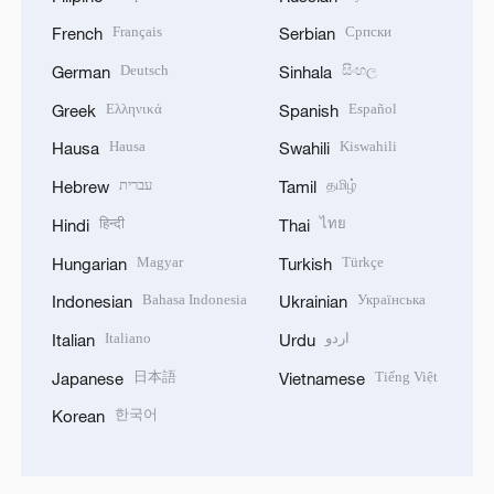
Français
Српски
French
Serbian
Deutsch
සිංහල
German
Sinhala
Ελληνικά
Español
Greek
Spanish
Hausa
Kiswahili
Hausa
Swahili
עברית
தமிழ்
Hebrew
Tamil
हिन्दी
ไทย
Hindi
Thai
Magyar
Türkçe
Hungarian
Turkish
Bahasa Indonesia
Українська
Indonesian
Ukrainian
Italiano
اردو
Italian
Urdu
日本語
Tiếng Việt
Japanese
Vietnamese
한국어
Korean