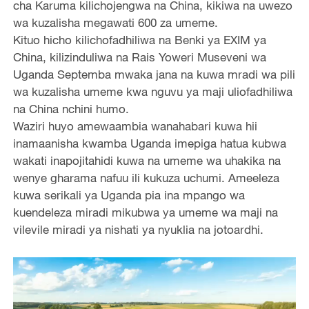
cha Karuma kilichojengwa na China, kikiwa na uwezo
wa kuzalisha megawati 600 za umeme.
Kituo hicho kilichofadhiliwa na Benki ya EXIM ya
China, kilizinduliwa na Rais Yoweri Museveni wa
Uganda Septemba mwaka jana na kuwa mradi wa pili
wa kuzalisha umeme kwa nguvu ya maji uliofadhiliwa
na China nchini humo.
Waziri huyo amewaambia wanahabari kuwa hii
inamaanisha kwamba Uganda imepiga hatua kubwa
wakati inapojitahidi kuwa na umeme wa uhakika na
wenye gharama nafuu ili kukuza uchumi. Ameeleza
kuwa serikali ya Uganda pia ina mpango wa
kuendeleza miradi mikubwa ya umeme wa maji na
vilevile miradi ya nishati ya nyuklia na jotoardhi.