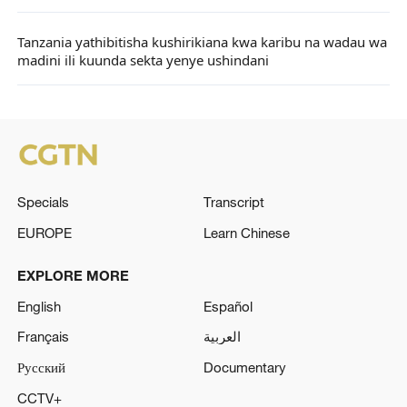
Tanzania yathibitisha kushirikiana kwa karibu na wadau wa
madini ili kuunda sekta yenye ushindani
Specials
Transcript
EUROPE
Learn Chinese
EXPLORE MORE
English
Español
Français
العربية
Русский
Documentary
CCTV+