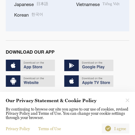
日本語
Tiếng Việt
Japanese
Vietnamese
한국어
Korean
DOWNLOAD OUR APP
Copyright © 2024 CGTN.
Our Privacy Statement & Cookie Policy
京ICP备20000184号
By continuing to browse our site you agree to our use of cookies, revised
Privacy Policy and Terms of Use. You can change your cookie settings
京公网安备 11010502050052号
through your browser.
Disinformation report hotline: 010-85061466
Privacy Policy
Terms of Use
I agree