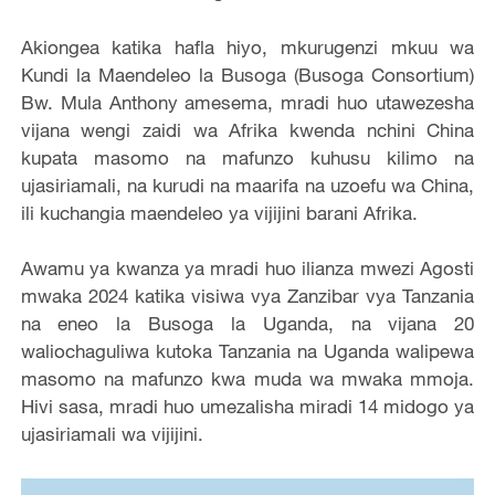
Akiongea katika hafla hiyo, mkurugenzi mkuu wa
Kundi la Maendeleo la Busoga (Busoga Consortium)
Bw. Mula Anthony amesema, mradi huo utawezesha
vijana wengi zaidi wa Afrika kwenda nchini China
kupata masomo na mafunzo kuhusu kilimo na
ujasiriamali, na kurudi na maarifa na uzoefu wa China,
ili kuchangia maendeleo ya vijijini barani Afrika.
Awamu ya kwanza ya mradi huo
i
lianza mwezi Agosti
mwaka 2024 katika visiwa vya Zanzibar vya Tanzania
na eneo la Busoga la Uganda, na vijana 20
waliochaguliwa kutoka Tanzania na Uganda walipewa
masomo na mafunzo kwa muda wa mwaka mmoja.
Hivi sasa, mradi huo umezalisha miradi 14 midogo ya
ujasiriamali wa vijijini.