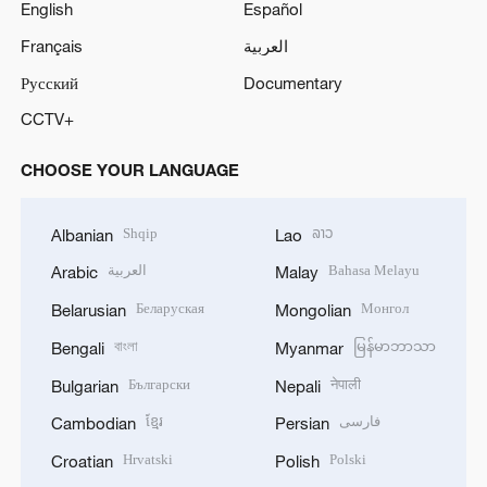
English
Español
Français
العربية
Русский
Documentary
CCTV+
CHOOSE YOUR LANGUAGE
Shqip
ລາວ
Albanian
Lao
العربية
Bahasa Melayu
Arabic
Malay
Беларуская
Монгол
Belarusian
Mongolian
বাংলা
မြန်မာဘာသာ
Bengali
Myanmar
Български
नेपाली
Bulgarian
Nepali
ខ្មែរ
فارسی
Cambodian
Persian
Hrvatski
Polski
Croatian
Polish