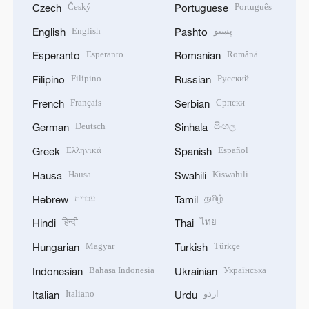
Český
Português
Czech
Portuguese
English
پښتو
English
Pashto
Esperanto
Română
Esperanto
Romanian
Filipino
Русский
Filipino
Russian
Français
Српски
French
Serbian
Deutsch
සිංහල
German
Sinhala
Ελληνικά
Español
Greek
Spanish
Hausa
Kiswahili
Hausa
Swahili
עברית
தமிழ்
Hebrew
Tamil
हिन्दी
ไทย
Hindi
Thai
Magyar
Türkçe
Hungarian
Turkish
Bahasa Indonesia
Українська
Indonesian
Ukrainian
Italiano
اردو
Italian
Urdu