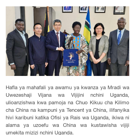
Hafla ya ma
ha
fali ya awamu ya kwanza ya Mradi wa
Uwezeshaji Vijana wa Vijijini nchini Uganda,
ulioanzishwa kwa pamoja na Chuo Kikuu cha Kilimo
cha China na kampuni ya Tencent ya China, ilifanyika
hivi karibuni katika Ofisi ya Rais wa Uganda, ikiwa ni
alama
ya
uzoefu wa China wa kustawisha vijiji
umekita mizizi nchini Uganda.