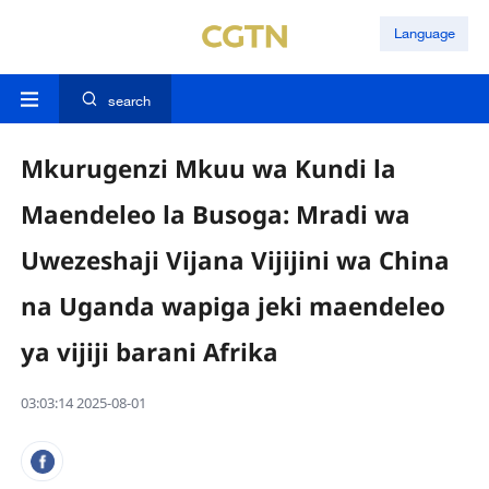
Language
search
Mkurugenzi Mkuu wa Kundi la
Maendeleo la Busoga: Mradi wa
Uwezeshaji Vijana Vijijini wa China
na Uganda wapiga jeki maendeleo
ya vijiji barani Afrika
03:03:14 2025-08-01