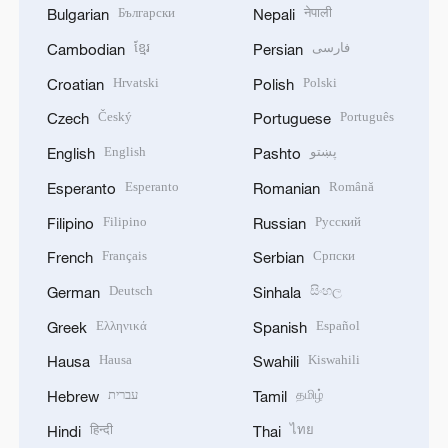
Български
नेपाली
Bulgarian
Nepali
ខ្មែរ
فارسی
Cambodian
Persian
Hrvatski
Polski
Croatian
Polish
Český
Português
Czech
Portuguese
English
پښتو
English
Pashto
Esperanto
Română
Esperanto
Romanian
Filipino
Русский
Filipino
Russian
Français
Српски
French
Serbian
Deutsch
සිංහල
German
Sinhala
Ελληνικά
Español
Greek
Spanish
Hausa
Kiswahili
Hausa
Swahili
עברית
தமிழ்
Hebrew
Tamil
हिन्दी
ไทย
Hindi
Thai