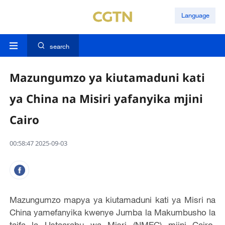
Language
search
Mazungumzo ya kiutamaduni kati
ya China na Misiri yafanyika mjini
Cairo
00:58:47 2025-09-03
Mazungumzo mapya ya kiutamaduni kati ya Misri na
China yamefanyika kwenye Jumba la Makumbusho la
taifa la Ustaarabu wa Misri (NMEC) mjini Cairo,