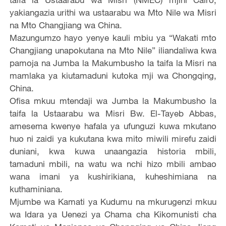
yakiangazia urithi wa ustaarabu wa Mto Nile wa Misri
na Mto Changjiang wa China.
Mazungumzo hayo yenye kauli mbiu ya “Wakati mto
Changjiang unapokutana na Mto Nile” iliandaliwa kwa
pamoja na Jumba la Makumbusho la taifa la Misri na
mamlaka ya kiutamaduni kutoka mji wa Chongqing,
China.
Ofisa mkuu mtendaji wa Jumba la Makumbusho la
taifa la Ustaarabu wa Misri Bw. El-Tayeb Abbas,
amesema kwenye hafala ya ufunguzi kuwa mkutano
huo ni zaidi ya kukutana kwa mito miwili mirefu zaidi
duniani, kwa kuwa unaangazia historia mbili,
tamaduni mbili, na watu wa nchi hizo mbili ambao
wana imani ya kushirikiana, kuheshimiana na
kuthaminiana.
Mjumbe wa Kamati ya Kudumu na mkurugenzi mkuu
wa Idara ya Uenezi ya Chama cha Kikomunisti cha