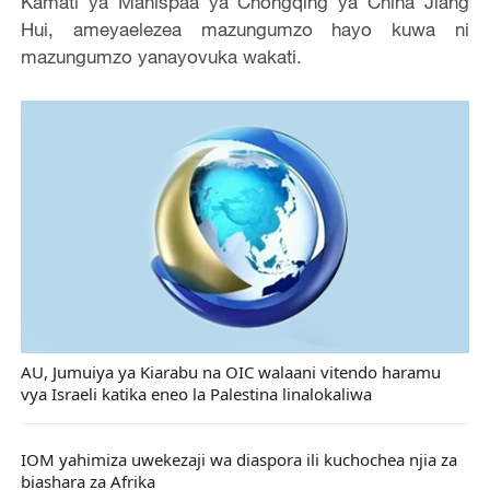
Kamati ya Manispaa ya Chongqing ya China Jiang
Hui, ameyaelezea mazungumzo hayo kuwa ni
mazungumzo yanayovuka wakati.
AU, Jumuiya ya Kiarabu na OIC walaani vitendo haramu
vya Israeli katika eneo la Palestina linalokaliwa
IOM yahimiza uwekezaji wa diaspora ili kuchochea njia za
biashara za Afrika