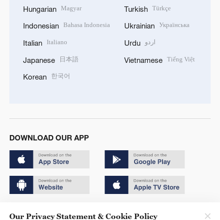
Magyar
Türkçe
Hungarian
Turkish
Bahasa Indonesia
Українська
Indonesian
Ukrainian
Italiano
اردو
Italian
Urdu
日本語
Tiếng Việt
Japanese
Vietnamese
한국어
Korean
DOWNLOAD OUR APP
Copyright © 2024 CGTN.
Our Privacy Statement & Cookie Policy