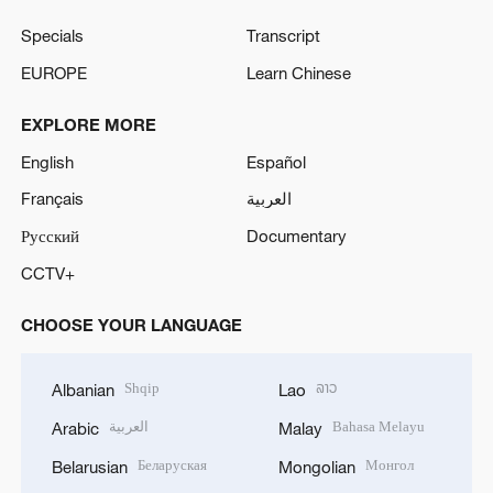
Specials
Transcript
EUROPE
Learn Chinese
EXPLORE MORE
English
Español
Français
العربية
Русский
Documentary
CCTV+
CHOOSE YOUR LANGUAGE
Shqip
ລາວ
Albanian
Lao
العربية
Bahasa Melayu
Arabic
Malay
Беларуская
Монгол
Belarusian
Mongolian