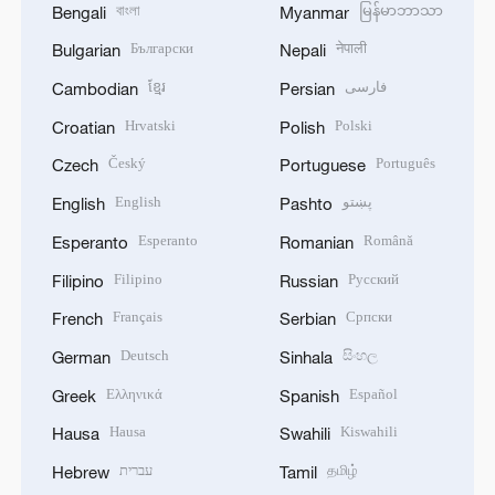
বাংলা
မြန်မာဘာသာ
Bengali
Myanmar
Български
नेपाली
Bulgarian
Nepali
ខ្មែរ
فارسی
Cambodian
Persian
Hrvatski
Polski
Croatian
Polish
Český
Português
Czech
Portuguese
English
پښتو
English
Pashto
Esperanto
Română
Esperanto
Romanian
Filipino
Русский
Filipino
Russian
Français
Српски
French
Serbian
Deutsch
සිංහල
German
Sinhala
Ελληνικά
Español
Greek
Spanish
Hausa
Kiswahili
Hausa
Swahili
עברית
தமிழ்
Hebrew
Tamil