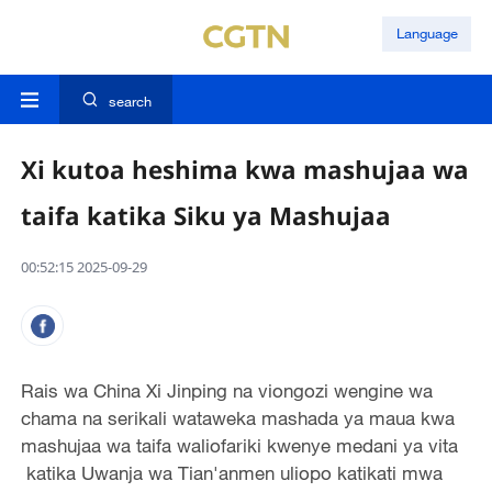
Language
search
Xi kutoa heshima kwa mashujaa wa
taifa katika Siku ya Mashujaa
00:52:15 2025-09-29
Rais wa China Xi Jinping na viongozi wengine wa
chama na serikali wataweka mashada ya maua kwa
mashujaa wa taifa waliofariki kwenye medani ya vita
katika Uwanja wa Tian'anmen uliopo katikati mwa