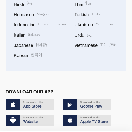
हिन्दी
ไทย
Hindi
Thai
Magyar
Türkçe
Hungarian
Turkish
Bahasa Indonesia
Українська
Indonesian
Ukrainian
Italiano
اردو
Italian
Urdu
日本語
Tiếng Việt
Japanese
Vietnamese
한국어
Korean
DOWNLOAD OUR APP