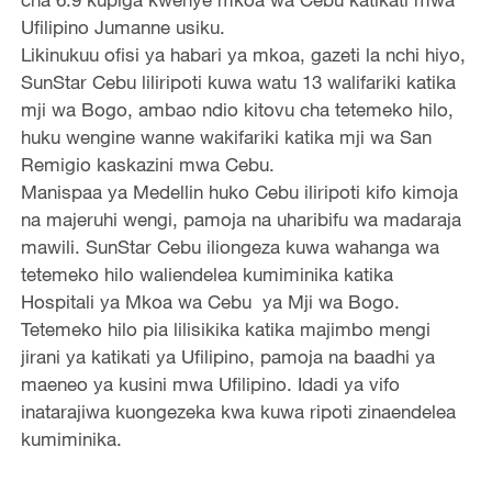
Ufilipino Jumanne usiku.
Likinukuu ofisi ya habari ya mkoa, gazeti la nchi hiyo,
SunStar Cebu liliripoti kuwa watu 13 walifariki katika
mji wa Bogo, ambao ndio kitovu cha tetemeko hilo,
huku wengine wanne wakifariki katika mji wa San
Remigio kaskazini mwa Cebu.
Manispaa ya Medellin huko Cebu iliripoti kifo kimoja
na majeruhi wengi, pamoja na uharibifu wa madaraja
mawili. SunStar Cebu iliongeza kuwa wahanga wa
tetemeko hilo waliendelea kumiminika katika
Hospitali ya Mkoa wa Cebu ya Mji wa Bogo.
Tetemeko hilo pia lilisikika katika majimbo mengi
jirani ya katikati ya Ufilipino, pamoja na baadhi ya
maeneo ya kusini mwa Ufilipino. Idadi ya vifo
inatarajiwa kuongezeka kwa kuwa ripoti zinaendelea
kumiminika.