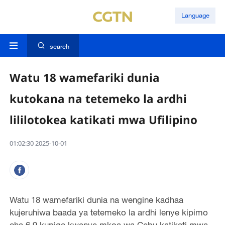
Language
search
Watu 18 wamefariki dunia
kutokana na tetemeko la ardhi
lililotokea katikati mwa Ufilipino
01:02:30 2025-10-01
Watu 18 wamefariki dunia na wengine kadhaa
kujeruhiwa baada ya tetemeko la ardhi lenye kipimo
cha 6.9 kupiga kwenye mkoa wa Cebu katikati mwa