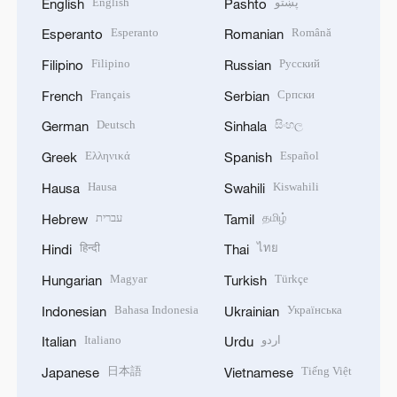
English
پښتو
English
Pashto
Esperanto
Română
Esperanto
Romanian
Filipino
Русский
Filipino
Russian
Français
Српски
French
Serbian
Deutsch
සිංහල
German
Sinhala
Ελληνικά
Español
Greek
Spanish
Hausa
Kiswahili
Hausa
Swahili
עברית
தமிழ்
Hebrew
Tamil
हिन्दी
ไทย
Hindi
Thai
Magyar
Türkçe
Hungarian
Turkish
Bahasa Indonesia
Українська
Indonesian
Ukrainian
Italiano
اردو
Italian
Urdu
日本語
Tiếng Việt
Japanese
Vietnamese