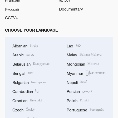
Русский
Documentary
CCTV+
CHOOSE YOUR LANGUAGE
Shqip
ລາວ
Albanian
Lao
العربية
Bahasa Melayu
Arabic
Malay
Беларуская
Монгол
Belarusian
Mongolian
বাংলা
မြန်မာဘာသာ
Bengali
Myanmar
Български
नेपाली
Bulgarian
Nepali
ខ្មែរ
فارسی
Cambodian
Persian
Hrvatski
Polski
Croatian
Polish
Český
Português
Czech
Portuguese