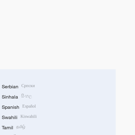
Serbian
Српски
Sinhala
සිංහල
Spanish
Español
Swahili
Kiswahili
Tamil
தமிழ்