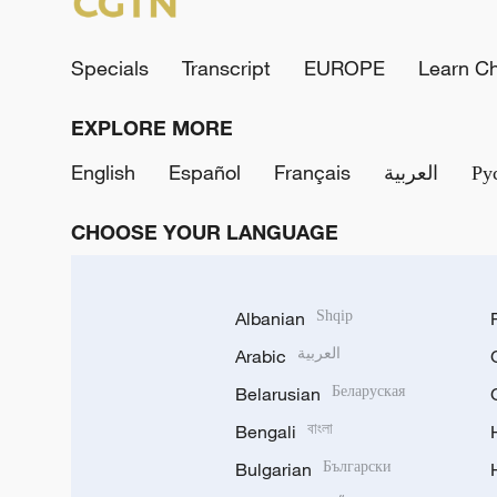
Specials
Transcript
EUROPE
Learn C
EXPLORE MORE
English
Español
Français
العربية
Ру
CHOOSE YOUR LANGUAGE
Albanian
Shqip
Arabic
العربية
Belarusian
Беларуская
Bengali
বাংলা
Bulgarian
Български