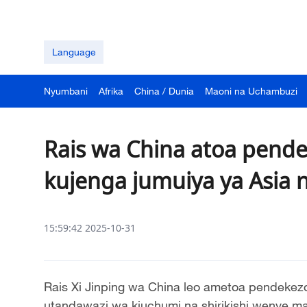
Language
Nyumbani
Afrika
China / Dunia
Maoni na Uchambuzi
Rais wa China atoa pende
kujenga jumuiya ya Asia n
15:59:42 2025-10-31
Rais Xi Jinping wa China leo ametoa pendekezo 
utandawazi wa kiuchumi na shirikishi wenye m