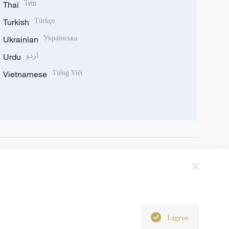
Thai
ไทย
Turkish
Türkçe
Ukrainian
Українська
Urdu
اردو
Vietnamese
Tiếng Việt
I agree
6