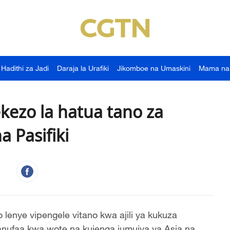
Hadithi za Jadi
Daraja la Urafiki
Jikomboe na Umaskini
Mama na
kezo la hatua tano za
a Pasifiki
lenye vipengele vitano kwa ajili ya kukuza
anufaa kwa wote na kujenga jumuiya ya Asia na