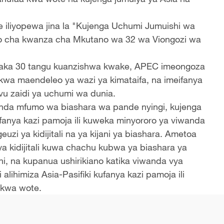
ke iliyopewa jina la "Kujenga Uchumi Jumuishi wa
kao cha kwanza cha Mkutano wa 32 wa Viongozi wa
 miaka 30 tangu kuanzishwa kwake, APEC imeongoza
kwa maendeleo ya wazi ya kimataifa, na imeifanya
u zaidi ya uchumi wa dunia.
ulinda mfumo wa biashara wa pande nyingi, kujenga
ufanya kazi pamoja ili kuweka minyororo ya viwanda
uzi ya kidijitali na ya kijani ya biashara. Ametoa
ya kidijitali kuwa chachu kubwa ya biashara ya
i, na kupanua ushirikiano katika viwanda vya
Xi alihimiza Asia-Pasifiki kufanya kazi pamoja ili
 kwa wote.