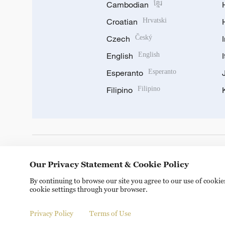
Cambodian
ខ្មែរ
Croatian
Hrvatski
Czech
Český
English
English
Esperanto
Esperanto
Filipino
Filipino
DOWNLOAD OUR APP
Our Privacy Statement & Cookie Policy
By continuing to browse our site you agree to our use of cooki
cookie settings through your browser.
Privacy Policy
Terms of Use
Copyright © 2024 CGTN.
京ICP备20000184号
京公网安