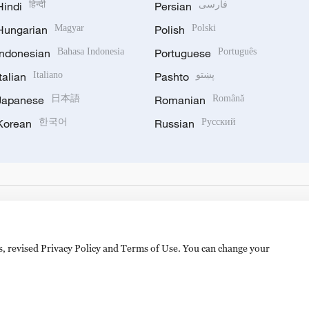
Hindi
हिन्दी
Persian
فارسی
Hungarian
Magyar
Polish
Polski
Indonesian
Bahasa Indonesia
Portuguese
Português
Italian
Italiano
Pashto
پښتو
Japanese
日本語
Romanian
Română
Korean
한국어
Russian
Русский
es, revised Privacy Policy and Terms of Use. You can change your
备 11010502050052号
Disinformation report hotline: 010-8506146