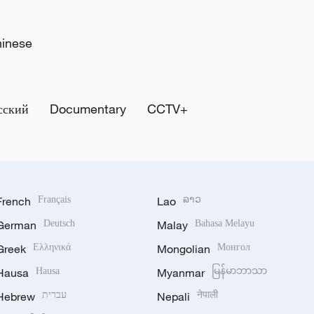
hinese
сский
Documentary
CCTV+
French
Français
Lao
ລາວ
German
Deutsch
Malay
Bahasa Melayu
Greek
Ελληνικά
Mongolian
Монгол
Hausa
Hausa
Myanmar
မြန်မာဘာသာ
Hebrew
עברית
Nepali
नेपाली