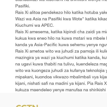
Pasifiki.
Rais Xi alitoa pendekezo hilo katika hotuba ya
Wazi wa Asia na Pasifiki kwa Wote" katika ki
Kiuchumi wa APEC.
Rais Xi amesema, katika kipindi cha zaidi ya
kukua kwa eneo hilo na kuwa mstari wa mbele 
kanda ya Asia-Pacific kuwa sehemu yenye nguv
Rais Xi ametoa wito wa juhudi za pamoja ili k
mazingira ya wazi ya kiuchumi katika kanda, k
na ugavi kuwa thabiti na tulivu, kuendeleza mage
wito wa kuongeza juhudi za kufanya teknolojia 
mipakani, kuondoa vikwazo mbalimbali vya kijan
kijani, nishati safi na madini ya kijani. Pia Rais 
kukuza maendeleo yenye manufaa na shirikishi