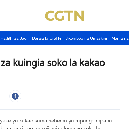
Hadithi za Jadi
Daraja la Urafiki
Jikomboe na Umaskini
Mama na
za kuingia soko la kakao
ta yake ya kakao kama sehemu ya mpango mpana
haa za kilimo na kujiingiza kwenye soko la