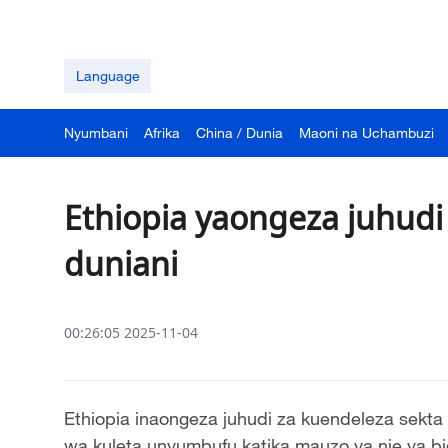
Language
Nyumbani
Afrika
China / Dunia
Maoni na Uchambuzi
Ethiopia yaongeza juhudi 
duniani
00:26:05 2025-11-04
Ethiopia inaongeza juhudi za kuendeleza sek
wa kuleta unyumbufu katika mauzo ya nje ya bid