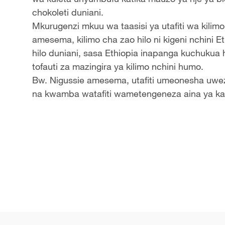
chokoleti duniani.
Mkurugenzi mkuu wa taasisi ya utafiti wa kilim
amesema, kilimo cha zao hilo ni kigeni nchini E
hilo duniani, sasa Ethiopia inapanga kuchukua 
tofauti za mazingira ya kilimo nchini humo.
Bw. Nigussie amesema, utafiti umeonesha uwez
na kwamba watafiti wametengeneza aina ya kak