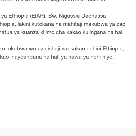
o ya Ethiopia (EIAR), Bw. Nigussie Dechassa
thiopia, lakini kutokana na mahitaji makubwa ya zao
hatua ya kuanza kilimo cha kakao kulingana na hali
o mkubwa wa uzalishaji wa kakao nchini Ethiopia,
ao inayoendana na hali ya hewa ya nchi hiyo.