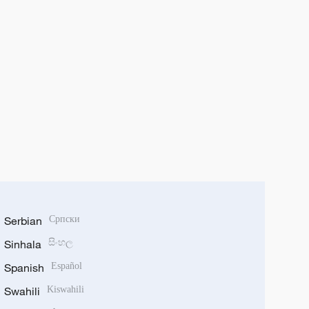
Serbian
Српски
Sinhala
සිංහල
Spanish
Español
Swahili
Kiswahili