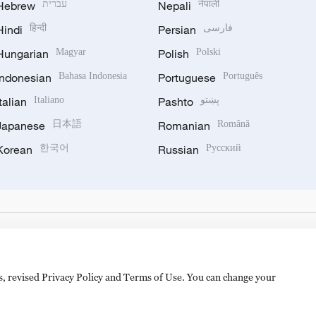
Hebrew
עברית
Nepali
नेपाली
Hindi
हिन्दी
Persian
فارسی
Hungarian
Magyar
Polish
Polski
Indonesian
Bahasa Indonesia
Portuguese
Português
Italian
Italiano
Pashto
پښتو
Japanese
日本語
Romanian
Română
Korean
한국어
Russian
Русский
es, revised Privacy Policy and Terms of Use. You can change your