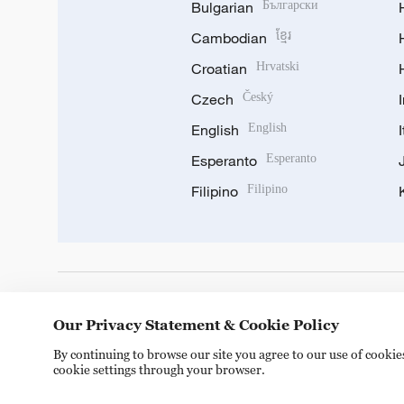
Bulgarian
Български
Cambodian
ខ្មែរ
Croatian
Hrvatski
Czech
Český
English
English
Esperanto
Esperanto
Filipino
Filipino
DOWNLOAD OUR APP
Our Privacy Statement & Cookie Policy
By continuing to browse our site you agree to our use of cooki
cookie settings through your browser.