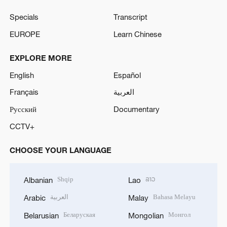
Specials
Transcript
EUROPE
Learn Chinese
EXPLORE MORE
English
Español
Français
العربية
Русский
Documentary
CCTV+
CHOOSE YOUR LANGUAGE
Shqip
ລາວ
Albanian
Lao
العربية
Bahasa Melayu
Arabic
Malay
Беларуская
Монгол
Belarusian
Mongolian