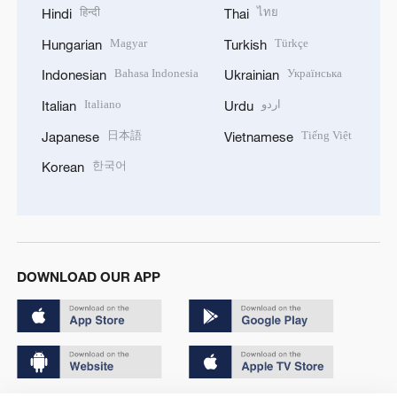
हिन्दी
ไทย
Hindi
Thai
Magyar
Türkçe
Hungarian
Turkish
Bahasa Indonesia
Українська
Indonesian
Ukrainian
Italiano
اردو
Italian
Urdu
日本語
Tiếng Việt
Japanese
Vietnamese
한국어
Korean
DOWNLOAD OUR APP