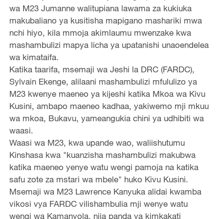
wa M23 Jumanne walitupiana lawama za kukiuka
makubaliano ya kusitisha mapigano mashariki mwa
nchi hiyo, kila mmoja akimlaumu mwenzake kwa
mashambulizi mapya licha ya upatanishi unaoendelea
wa kimataifa.
Katika taarifa, msemaji wa Jeshi la DRC (FARDC),
Sylvain Ekenge, alilaani mashambulizi mfululizo ya
M23 kwenye maeneo ya kijeshi katika Mkoa wa Kivu
Kusini, ambapo maeneo kadhaa, yakiwemo mji mkuu
wa mkoa, Bukavu, yameangukia chini ya udhibiti wa
waasi.
Waasi wa M23, kwa upande wao, waliishutumu
Kinshasa kwa "kuanzisha mashambulizi makubwa
katika maeneo yenye watu wengi pamoja na katika
safu zote za mstari wa mbele" huko Kivu Kusini.
Msemaji wa M23 Lawrence Kanyuka alidai kwamba
vikosi vya FARDC vilishambulia mji wenye watu
wengi wa Kamanyola, njia panda ya kimkakati