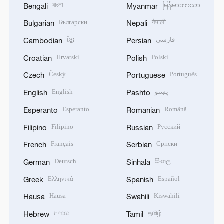
বাংলা
မြန်မာဘာသာ
Bengali
Myanmar
Български
नेपाली
Bulgarian
Nepali
ខ្មែរ
فارسی
Cambodian
Persian
Hrvatski
Polski
Croatian
Polish
Český
Português
Czech
Portuguese
English
پښتو
English
Pashto
Esperanto
Română
Esperanto
Romanian
Filipino
Русский
Filipino
Russian
Français
Српски
French
Serbian
Deutsch
සිංහල
German
Sinhala
Ελληνικά
Español
Greek
Spanish
Hausa
Kiswahili
Hausa
Swahili
עברית
தமிழ்
Hebrew
Tamil