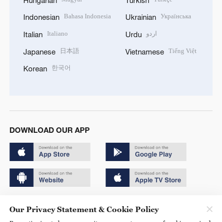
Bahasa Indonesia
Українська
Indonesian
Ukrainian
Italiano
اردو
Italian
Urdu
日本語
Tiếng Việt
Japanese
Vietnamese
한국어
Korean
DOWNLOAD OUR APP
Copyright © 2024 CGTN.
Our Privacy Statement & Cookie Policy
京ICP备20000184号