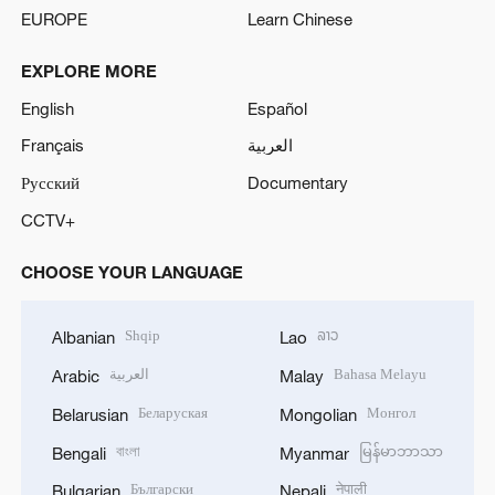
EUROPE
Learn Chinese
EXPLORE MORE
English
Español
Français
العربية
Русский
Documentary
CCTV+
CHOOSE YOUR LANGUAGE
Shqip
ລາວ
Albanian
Lao
العربية
Bahasa Melayu
Arabic
Malay
Беларуская
Монгол
Belarusian
Mongolian
বাংলা
မြန်မာဘာသာ
Bengali
Myanmar
Български
नेपाली
Bulgarian
Nepali