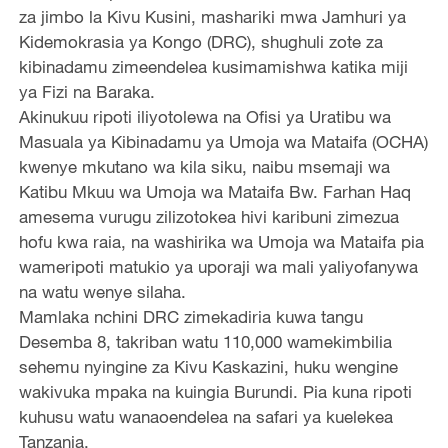
za jimbo la Kivu Kusini, mashariki mwa Jamhuri ya
Kidemokrasia ya Kongo (DRC), shughuli zote za
kibinadamu zimeendelea kusimamishwa katika miji
ya Fizi na Baraka.
Akinukuu ripoti iliyotolewa na Ofisi ya Uratibu wa
Masuala ya Kibinadamu ya Umoja wa Mataifa (OCHA)
kwenye mkutano wa kila siku, naibu msemaji wa
Katibu Mkuu wa Umoja wa Mataifa Bw. Farhan Haq
amesema vurugu zilizotokea hivi karibuni zimezua
hofu kwa raia, na washirika wa Umoja wa Mataifa pia
wameripoti matukio ya uporaji wa mali yaliyofanywa
na watu wenye silaha.
Mamlaka nchini DRC zimekadiria kuwa tangu
Desemba 8, takriban watu 110,000 wamekimbilia
sehemu nyingine za Kivu Kaskazini, huku wengine
wakivuka mpaka na kuingia Burundi. Pia kuna ripoti
kuhusu watu wanaoendelea na safari ya kuelekea
Tanzania.