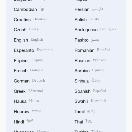
ខ្មែរ
فارسی
Cambodian
Persian
Hrvatski
Polski
Croatian
Polish
Český
Português
Czech
Portuguese
English
پښتو
English
Pashto
Esperanto
Română
Esperanto
Romanian
Filipino
Русский
Filipino
Russian
Français
Српски
French
Serbian
Deutsch
සිංහල
German
Sinhala
Ελληνικά
Español
Greek
Spanish
Hausa
Kiswahili
Hausa
Swahili
עברית
தமிழ்
Hebrew
Tamil
हिन्दी
ไทย
Hindi
Thai
Magyar
Türkçe
Hungarian
Turkish