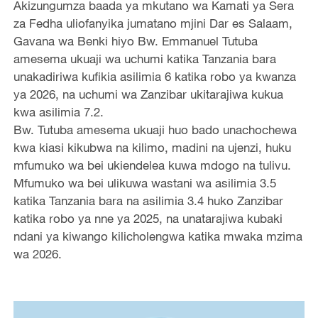
Akizungumza baada ya mkutano wa Kamati ya Sera
za Fedha uliofanyika jumatano mjini Dar es Salaam,
Gavana wa Benki hiyo Bw. Emmanuel Tutuba
amesema ukuaji wa uchumi katika Tanzania bara
unakadiriwa kufikia asilimia 6 katika robo ya kwanza
ya 2026, na uchumi wa Zanzibar ukitarajiwa kukua
kwa asilimia 7.2.
Bw. Tutuba amesema ukuaji huo bado unachochewa
kwa kiasi kikubwa na kilimo, madini na ujenzi, huku
mfumuko wa bei ukiendelea kuwa mdogo na tulivu.
Mfumuko wa bei ulikuwa wastani wa asilimia 3.5
katika Tanzania bara na asilimia 3.4 huko Zanzibar
katika robo ya nne ya 2025, na unatarajiwa kubaki
ndani ya kiwango kilicholengwa katika mwaka mzima
wa 2026.