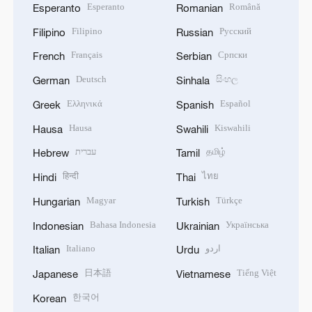
Esperanto
Română
Esperanto
Romanian
Filipino
Русский
Filipino
Russian
Français
Српски
French
Serbian
Deutsch
සිංහල
German
Sinhala
Ελληνικά
Español
Greek
Spanish
Hausa
Kiswahili
Hausa
Swahili
עברית
தமிழ்
Hebrew
Tamil
हिन्दी
ไทย
Hindi
Thai
Magyar
Türkçe
Hungarian
Turkish
Bahasa Indonesia
Українська
Indonesian
Ukrainian
Italiano
اردو
Italian
Urdu
日本語
Tiếng Việt
Japanese
Vietnamese
한국어
Korean