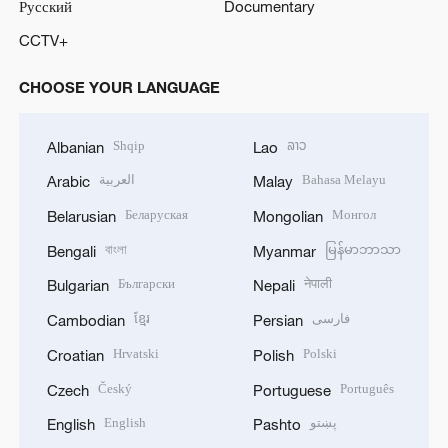
Русский
Documentary
CCTV+
CHOOSE YOUR LANGUAGE
Shqip
ລາວ
Albanian
Lao
العربية
Bahasa Melayu
Arabic
Malay
Беларуская
Монгол
Belarusian
Mongolian
বাংলা
မြန်မာဘာသာ
Bengali
Myanmar
Български
नेपाली
Bulgarian
Nepali
ខ្មែរ
فارسی
Cambodian
Persian
Hrvatski
Polski
Croatian
Polish
Český
Português
Czech
Portuguese
English
پښتو
English
Pashto