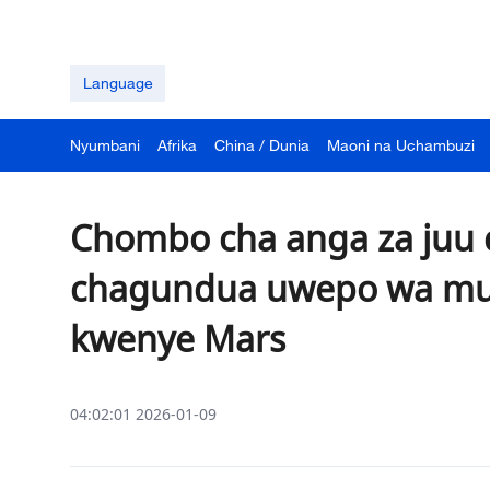
Language
Nyumbani
Afrika
China / Dunia
Maoni na Uchambuzi
Chombo cha anga za juu 
chagundua uwepo wa mud
kwenye Mars
04:02:01 2026-01-09