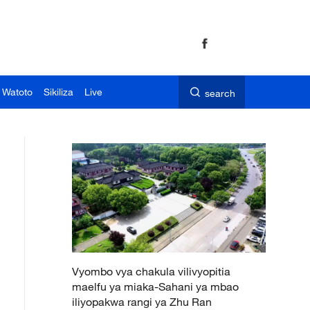
 Watoto
Sikiliza
Live
search
Vyombo vya chakula vilivyopitia
maelfu ya miaka-Sahani ya mbao
iliyopakwa rangi ya Zhu Ran