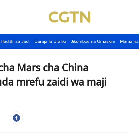
Hadithi za Jadi
Daraja la Urafiki
Jikomboe na Umaskini
Mama na
cha Mars cha China
a mrefu zaidi wa maji