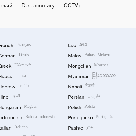
сский
Documentary
CCTV+
French
Français
Lao
ລາວ
German
Deutsch
Malay
Bahasa Melayu
Greek
Ελληνικά
Mongolian
Монгол
Hausa
Hausa
Myanmar
မြန်မာဘာသာ
Hebrew
עברית
Nepali
नेपाली
Hindi
हिन्दी
Persian
فارسی
Hungarian
Magyar
Polish
Polski
Indonesian
Bahasa Indonesia
Portuguese
Português
Italian
Italiano
Pashto
پښتو