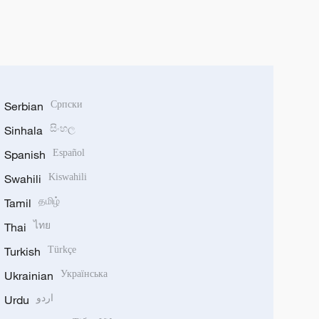
Serbian
Српски
Sinhala
සිංහල
Spanish
Español
Swahili
Kiswahili
Tamil
தமிழ்
Thai
ไทย
Turkish
Türkçe
Ukrainian
Українська
Urdu
اردو