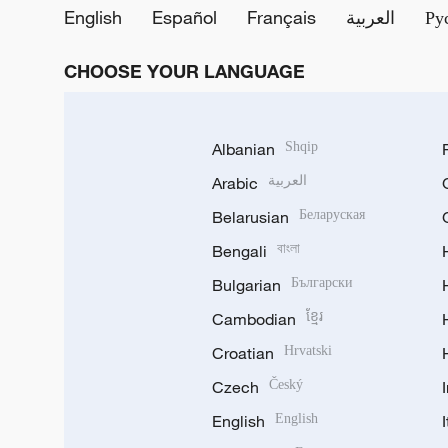
English
Español
Français
العربية
Ру
CHOOSE YOUR LANGUAGE
Albanian
Shqip
Arabic
العربية
Belarusian
Беларуская
Bengali
বাংলা
Bulgarian
Български
Cambodian
ខ្មែរ
Croatian
Hrvatski
Czech
Český
English
English