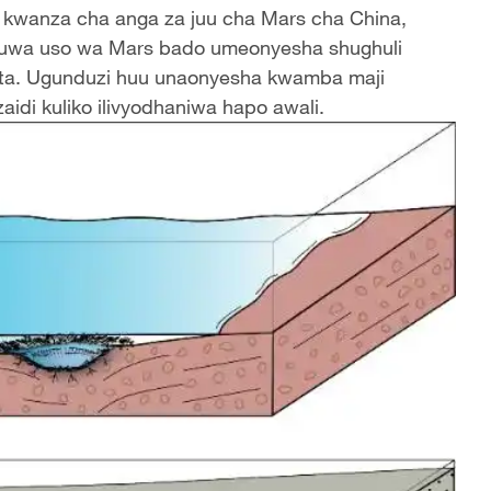
kwanza cha anga za juu cha Mars cha China,
kuwa uso wa Mars bado umeonyesha shughuli
opita. Ugunduzi huu unaonyesha kwamba maji
idi kuliko ilivyodhaniwa hapo awali.