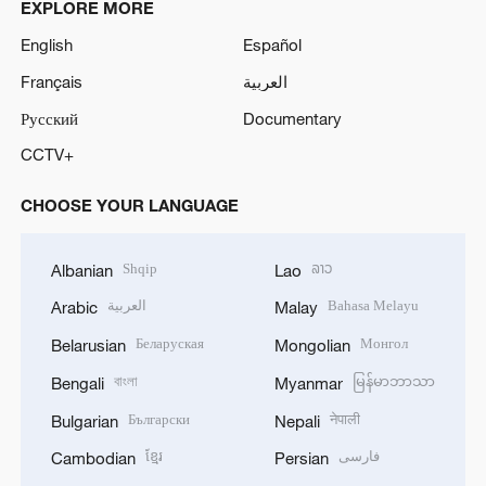
EXPLORE MORE
English
Español
Français
العربية
Русский
Documentary
CCTV+
CHOOSE YOUR LANGUAGE
Shqip
ລາວ
Albanian
Lao
العربية
Bahasa Melayu
Arabic
Malay
Беларуская
Монгол
Belarusian
Mongolian
বাংলা
မြန်မာဘာသာ
Bengali
Myanmar
Български
नेपाली
Bulgarian
Nepali
ខ្មែរ
فارسی
Cambodian
Persian