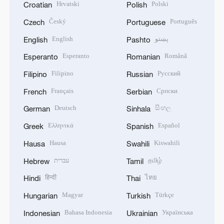
Hrvatski
Polski
Croatian
Polish
Český
Português
Czech
Portuguese
English
پښتو
English
Pashto
Esperanto
Română
Esperanto
Romanian
Filipino
Русский
Filipino
Russian
Français
Српски
French
Serbian
Deutsch
සිංහල
German
Sinhala
Ελληνικά
Español
Greek
Spanish
Hausa
Kiswahili
Hausa
Swahili
עברית
தமிழ்
Hebrew
Tamil
हिन्दी
ไทย
Hindi
Thai
Magyar
Türkçe
Hungarian
Turkish
Bahasa Indonesia
Українська
Indonesian
Ukrainian