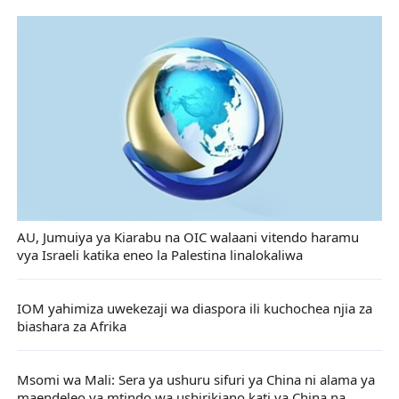
AU, Jumuiya ya Kiarabu na OIC walaani vitendo haramu
vya Israeli katika eneo la Palestina linalokaliwa
IOM yahimiza uwekezaji wa diaspora ili kuchochea njia za
biashara za Afrika
Msomi wa Mali: Sera ya ushuru sifuri ya China ni alama ya
maendeleo ya mtindo wa ushirikiano kati ya China na