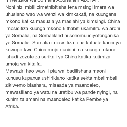
Nchi hizi mbili zimethibitisha tena msingi imara wa
uhusiano wao wa wenzi wa kimkakati, na kuungana
mkono katika masuala ya maslahi ya kimsingi. China
imesisitiza kuunga mkono kithabiti ukamilifu wa ardhi
ya Somalia, na Somaliland ni sehemu isiyotenganika
ya Somalia. Somalia imesisitiza tena kufuata kauni ya
kuwepo kwa China moja duniani, na kuunga mkono
juhudi zozote za serikali ya China katika kutimiza
umoja wa kitaifa.
Mawaziri hao wawili pia walibadilishana maoni
kuhusu kupanua ushirikiano katika sekta mbalimbali
zikiwemo biashara, misaada ya maendeleo,
mawasiliano ya watu na uratibu wa pande nyingi, na
kuhimiza amani na maendeleo katika Pembe ya
Afrika.