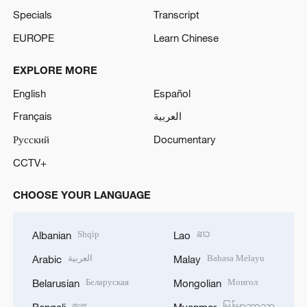
Specials
Transcript
EUROPE
Learn Chinese
EXPLORE MORE
English
Español
Français
العربية
Русский
Documentary
CCTV+
CHOOSE YOUR LANGUAGE
Shqip
ລາວ
Albanian
Lao
العربية
Bahasa Melayu
Arabic
Malay
Беларуская
Монгол
Belarusian
Mongolian
বাংলা
မြန်မာဘာသာ
Bengali
Myanmar