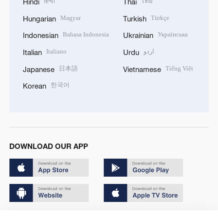
हिन्दी
ไทย
Hindi
Thai
Magyar
Türkçe
Hungarian
Turkish
Bahasa Indonesia
Українська
Indonesian
Ukrainian
Italiano
اردو
Italian
Urdu
日本語
Tiếng Việt
Japanese
Vietnamese
한국어
Korean
DOWNLOAD OUR APP
Copyright © 2024 CGTN.