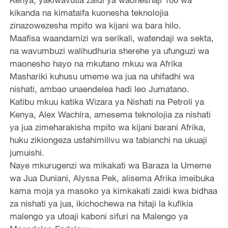
kikanda na kimataifa kuonesha teknolojia
zinazowezesha mpito wa kijani wa bara hilo.
Maafisa waandamizi wa serikali, watendaji wa sekta,
na wavumbuzi walihudhuria sherehe ya ufunguzi wa
maonesho hayo na mkutano mkuu wa Afrika
Mashariki kuhusu umeme wa jua na uhifadhi wa
nishati, ambao unaendelea hadi leo Jumatano.
Katibu mkuu katika Wizara ya Nishati na Petroli ya
Kenya, Alex Wachira, amesema teknolojia za nishati
ya jua zimeharakisha mpito wa kijani barani Afrika,
huku zikiongeza ustahimilivu wa tabianchi na ukuaji
jumuishi.
Naye mkurugenzi wa mikakati wa Baraza la Umeme
wa Jua Duniani, Alyssa Pek, alisema Afrika imeibuka
kama moja ya masoko ya kimkakati zaidi kwa bidhaa
za nishati ya jua, ikichochewa na hitaji la kufikia
malengo ya utoaji kaboni sifuri na Malengo ya