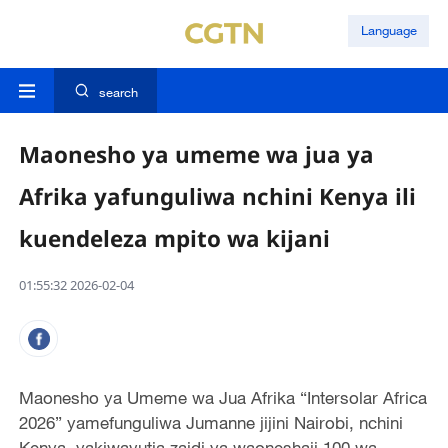
Language
search
Maonesho ya umeme wa jua ya
Afrika yafunguliwa nchini Kenya ili
kuendeleza mpito wa kijani
01:55:32 2026-02-04
Maonesho ya Umeme wa Jua Afrika “Intersolar Africa
2026” yamefunguliwa Jumanne jijini Nairobi, nchini
Kenya, yakiwavutia zaidi ya waoneshaji 100 wa