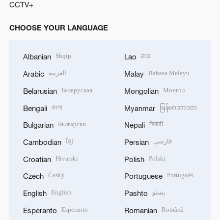
CCTV+
CHOOSE YOUR LANGUAGE
Shqip
ລາວ
Albanian
Lao
العربية
Bahasa Melayu
Arabic
Malay
Беларуская
Монгол
Belarusian
Mongolian
বাংলা
မြန်မာဘာသာ
Bengali
Myanmar
Български
नेपाली
Bulgarian
Nepali
ខ្មែរ
فارسی
Cambodian
Persian
Hrvatski
Polski
Croatian
Polish
Český
Português
Czech
Portuguese
English
پښتو
English
Pashto
Esperanto
Română
Esperanto
Romanian