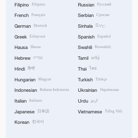
Filipino
Русский
Filipino
Russian
Français
Српски
French
Serbian
Deutsch
සිංහල
German
Sinhala
Ελληνικά
Español
Greek
Spanish
Hausa
Kiswahili
Hausa
Swahili
עברית
தமிழ்
Hebrew
Tamil
हिन्दी
ไทย
Hindi
Thai
Magyar
Türkçe
Hungarian
Turkish
Bahasa Indonesia
Українська
Indonesian
Ukrainian
Italiano
اردو
Italian
Urdu
日本語
Tiếng Việt
Japanese
Vietnamese
한국어
Korean