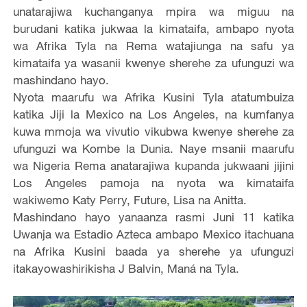
unatarajiwa kuchanganya mpira wa miguu na
burudani katika jukwaa la kimataifa, ambapo nyota
wa Afrika Tyla na Rema watajiunga na safu ya
kimataifa ya wasanii kwenye sherehe za ufunguzi wa
mashindano hayo.
Nyota maarufu wa Afrika Kusini Tyla atatumbuiza
katika Jiji la Mexico na Los Angeles, na kumfanya
kuwa mmoja wa vivutio vikubwa kwenye sherehe za
ufunguzi wa Kombe la Dunia. Naye msanii maarufu
wa Nigeria Rema anatarajiwa kupanda jukwaani jijini
Los Angeles pamoja na nyota wa kimataifa
wakiwemo Katy Perry, Future, Lisa na Anitta.
Mashindano hayo yanaanza rasmi Juni 11 katika
Uwanja wa Estadio Azteca ambapo Mexico itachuana
na Afrika Kusini baada ya sherehe ya ufunguzi
itakayowashirikisha J Balvin, Maná na Tyla.