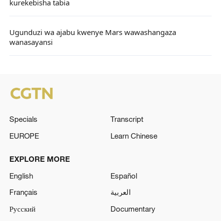
kurekebisha tabia
Ugunduzi wa ajabu kwenye Mars wawashangaza
wanasayansi
Specials
Transcript
EUROPE
Learn Chinese
EXPLORE MORE
English
Español
Français
العربية
Русский
Documentary