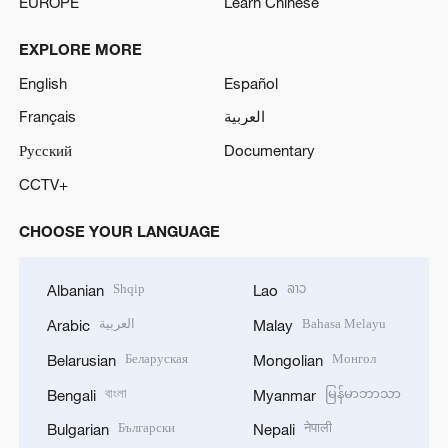
EUROPE
Learn Chinese
EXPLORE MORE
English
Español
Français
العربية
Русский
Documentary
CCTV+
CHOOSE YOUR LANGUAGE
Shqip
ລາວ
Albanian
Lao
العربية
Bahasa Melayu
Arabic
Malay
Беларуская
Монгол
Belarusian
Mongolian
বাংলা
မြန်မာဘာသာ
Bengali
Myanmar
Български
नेपाली
Bulgarian
Nepali