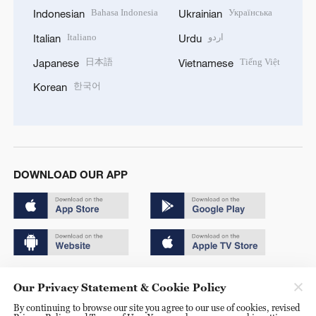
Bahasa Indonesia
Українська
Indonesian
Ukrainian
Italiano
اردو
Italian
Urdu
日本語
Tiếng Việt
Japanese
Vietnamese
한국어
Korean
DOWNLOAD OUR APP
Copyright © 2024 CGTN.
Our Privacy Statement & Cookie Policy
京ICP备20000184号
By continuing to browse our site you agree to our use of cookies, revised