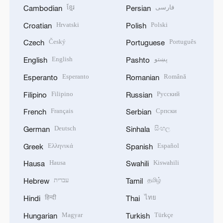
ខ្មែរ
فارسی
Cambodian
Persian
Hrvatski
Polski
Croatian
Polish
Český
Português
Czech
Portuguese
English
پښتو
English
Pashto
Esperanto
Română
Esperanto
Romanian
Filipino
Русский
Filipino
Russian
Français
Српски
French
Serbian
Deutsch
සිංහල
German
Sinhala
Ελληνικά
Español
Greek
Spanish
Hausa
Kiswahili
Hausa
Swahili
עברית
தமிழ்
Hebrew
Tamil
हिन्दी
ไทย
Hindi
Thai
Magyar
Türkçe
Hungarian
Turkish