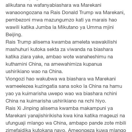
alikutana na wafanyabiashara wa Marekani
wanaoongozana na Rais Donald Trump wa Marekani,
pembezoni mwa mazungumzo kati ya marais hao
wawili katika Jumba la Mikutano ya Umma mjini
Beijing.
Rais Trump alisema kwamba ameleta wawakilishi
mashuhuri kutoka sekta za viwanda na biashara
katika ziara yake, ambao wote wanaheshimu na
kuthamini China, na amewahimiza kupanua
ushirikiano wao na China.
Viongozi hao wakubwa wa biashara wa Marekani
wameelezea kuzingatia sana soko la China na hamu
yao ya kuimarisha uwepo wao wa biashara nchini
China na kuimarisha ushirikiano na nchi hiyo.
Rais Xi Jinping alisema kwamba makampuni ya
Marekani yanajishirikisha kwa kina katika mageuzi na
ufunguaji mlango wa China, ambapo pande zote mbili
zimefaidika kutokana nayo. Ameongeza kuwa mlango