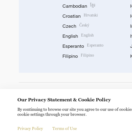
Cambodian
ខ្មែរ
Croatian
Hrvatski
Czech
Český
English
English
Esperanto
Esperanto
Filipino
Filipino
DOWNLOAD OUR APP
Our Privacy Statement & Cookie Policy
By continuing to browse our site you agree to our use of cooki
cookie settings through your browser.
Privacy Policy
Terms of Use
Copyright © 2024 CGTN.
京ICP备20000184号
京公网安