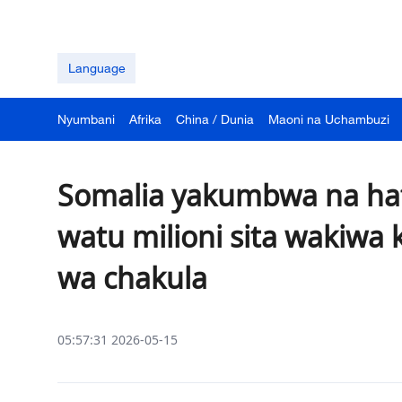
Language
Nyumbani
Afrika
China / Dunia
Maoni na Uchambuzi
Somalia yakumbwa na hata
watu milioni sita wakiwa 
wa chakula
05:57:31 2026-05-15