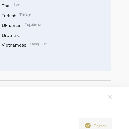
Thai
ไทย
Turkish
Türkçe
Ukrainian
Українська
Urdu
اردو
Vietnamese
Tiếng Việt
I agree
6