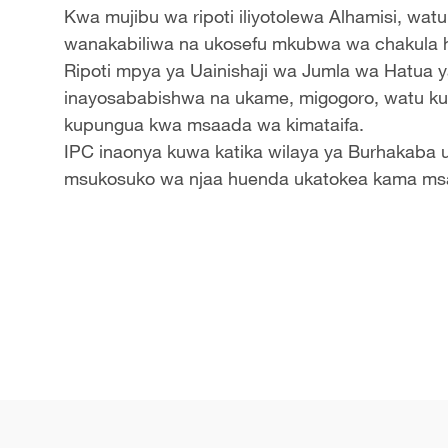
Kwa mujibu wa ripoti iliyotolewa Alhamisi, watu
wanakabiliwa na ukosefu mkubwa wa chakula h
Ripoti mpya ya Uainishaji wa Jumla wa Hatua 
inayosababishwa na ukame, migogoro, watu ku
kupungua kwa msaada wa kimataifa.
IPC inaonya kuwa katika wilaya ya Burhakaba ut
msukosuko wa njaa huenda ukatokea kama ms