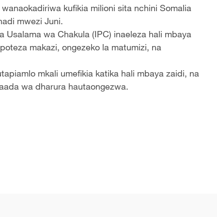
 wanaokadiriwa kufikia milioni sita nchini Somalia
adi mwezi Juni.
ya Usalama wa Chakula (IPC) inaeleza hali mbaya
poteza makazi, ongezeko la matumizi, na
apiamlo mkali umefikia katika hali mbaya zaidi, na
aada wa dharura hautaongezwa.