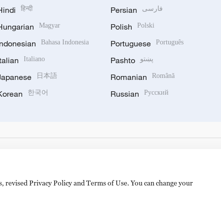
Hindi
हिन्दी
Persian
فارسی
Hungarian
Magyar
Polish
Polski
Indonesian
Bahasa Indonesia
Portuguese
Português
Italian
Italiano
Pashto
پښتو
Japanese
日本語
Romanian
Română
Korean
한국어
Russian
Русский
es, revised Privacy Policy and Terms of Use. You can change your
备 11010502050052号
Disinformation report hotline: 010-8506146