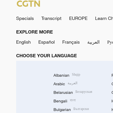
Specials
Transcript
EUROPE
Learn C
EXPLORE MORE
English
Español
Français
العربية
Ру
CHOOSE YOUR LANGUAGE
Albanian
Shqip
Arabic
العربية
Belarusian
Беларуская
Bengali
বাংলা
Bulgarian
Български