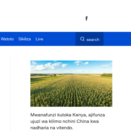
 Watoto
Sikiliza
Live
search
Mwanafunzi kutoka Kenya, ajifunza
ujuzi wa kilimo nchini China kwa
nadharia na vitendo.