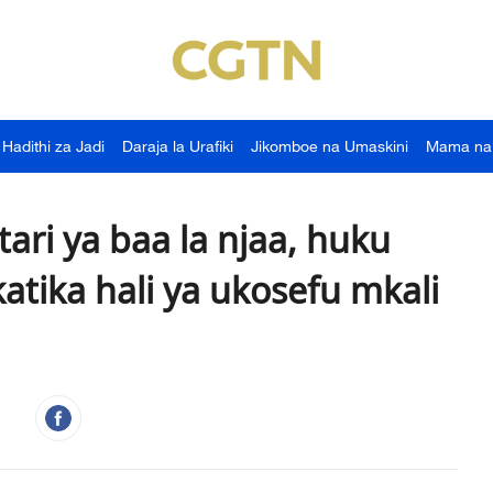
Hadithi za Jadi
Daraja la Urafiki
Jikomboe na Umaskini
Mama na
ri ya baa la njaa, huku
katika hali ya ukosefu mkali