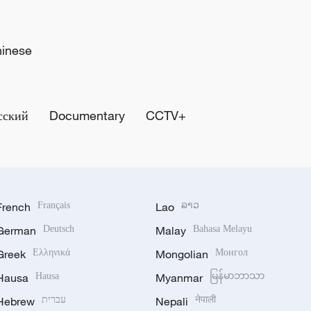
hinese
сский
Documentary
CCTV+
French
Français
Lao
ລາວ
German
Deutsch
Malay
Bahasa Melayu
Greek
Ελληνικά
Mongolian
Монгол
Hausa
Hausa
Myanmar
မြန်မာဘာသာ
Hebrew
עברית
Nepali
नेपाली