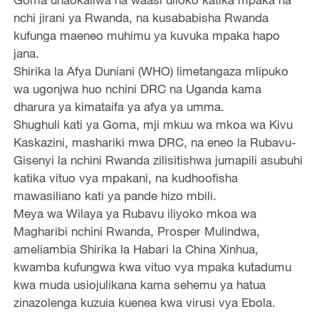
nchi jirani ya Rwanda, na kusababisha Rwanda
kufunga maeneo muhimu ya kuvuka mpaka hapo
jana.
Shirika la Afya Duniani (WHO) limetangaza mlipuko
wa ugonjwa huo nchini DRC na Uganda kama
dharura ya kimataifa ya afya ya umma.
Shughuli kati ya Goma, mji mkuu wa mkoa wa Kivu
Kaskazini, mashariki mwa DRC, na eneo la Rubavu-
Gisenyi la nchini Rwanda zilisitishwa jumapili asubuhi
katika vituo vya mpakani, na kudhoofisha
mawasiliano kati ya pande hizo mbili.
Meya wa Wilaya ya Rubavu iliyoko mkoa wa
Magharibi nchini Rwanda, Prosper Mulindwa,
ameliambia Shirika la Habari la China Xinhua,
kwamba kufungwa kwa vituo vya mpaka kutadumu
kwa muda usiojulikana kama sehemu ya hatua
zinazolenga kuzuia kuenea kwa virusi vya Ebola.