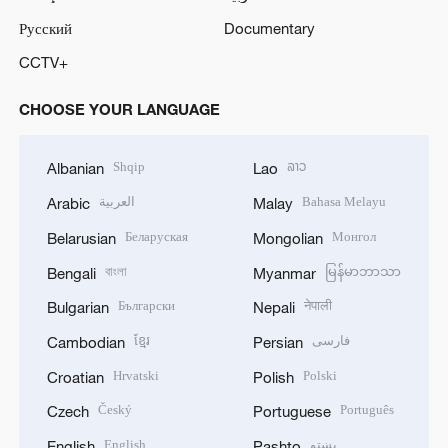
Русский
Documentary
CCTV+
CHOOSE YOUR LANGUAGE
Shqip
ລາວ
Albanian
Lao
العربية
Bahasa Melayu
Arabic
Malay
Беларуская
Монгол
Belarusian
Mongolian
বাংলা
မြန်မာဘာသာ
Bengali
Myanmar
Български
नेपाली
Bulgarian
Nepali
ខ្មែរ
فارسی
Cambodian
Persian
Hrvatski
Polski
Croatian
Polish
Český
Português
Czech
Portuguese
English
پښتو
English
Pashto