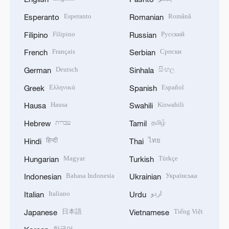
Esperanto
Română
Esperanto
Romanian
Filipino
Русский
Filipino
Russian
Français
Српски
French
Serbian
Deutsch
සිංහල
German
Sinhala
Ελληνικά
Español
Greek
Spanish
Hausa
Kiswahili
Hausa
Swahili
עברית
தமிழ்
Hebrew
Tamil
हिन्दी
ไทย
Hindi
Thai
Magyar
Türkçe
Hungarian
Turkish
Bahasa Indonesia
Українська
Indonesian
Ukrainian
Italiano
اردو
Italian
Urdu
日本語
Tiếng Việt
Japanese
Vietnamese
한국어