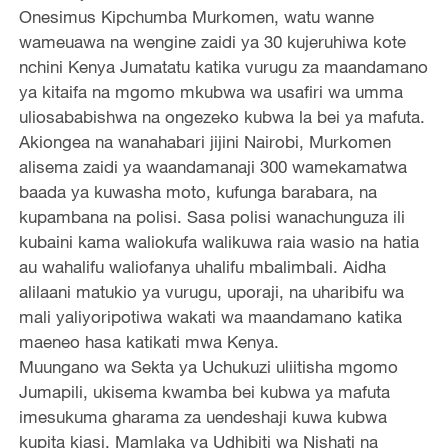
Onesimus Kipchumba Murkomen, watu wanne
wameuawa na wengine zaidi ya 30 kujeruhiwa kote
nchini Kenya Jumatatu katika vurugu za maandamano
ya kitaifa na mgomo mkubwa wa usafiri wa umma
uliosababishwa na ongezeko kubwa la bei ya mafuta.
Akiongea na wanahabari jijini Nairobi, Murkomen
alisema zaidi ya waandamanaji 300 wamekamatwa
baada ya kuwasha moto, kufunga barabara, na
kupambana na polisi. Sasa polisi wanachunguza ili
kubaini kama waliokufa walikuwa raia wasio na hatia
au wahalifu waliofanya uhalifu mbalimbali. Aidha
alilaani matukio ya vurugu, uporaji, na uharibifu wa
mali yaliyoripotiwa wakati wa maandamano katika
maeneo hasa katikati mwa Kenya.
Muungano wa Sekta ya Uchukuzi uliitisha mgomo
Jumapili, ukisema kwamba bei kubwa ya mafuta
imesukuma gharama za uendeshaji kuwa kubwa
kupita kiasi. Mamlaka ya Udhibiti wa Nishati na