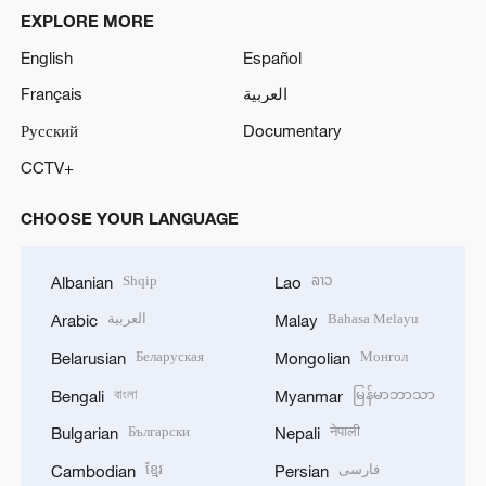
EXPLORE MORE
English
Español
Français
العربية
Русский
Documentary
CCTV+
CHOOSE YOUR LANGUAGE
Shqip
ລາວ
Albanian
Lao
العربية
Bahasa Melayu
Arabic
Malay
Беларуская
Монгол
Belarusian
Mongolian
বাংলা
မြန်မာဘာသာ
Bengali
Myanmar
Български
नेपाली
Bulgarian
Nepali
ខ្មែរ
فارسی
Cambodian
Persian