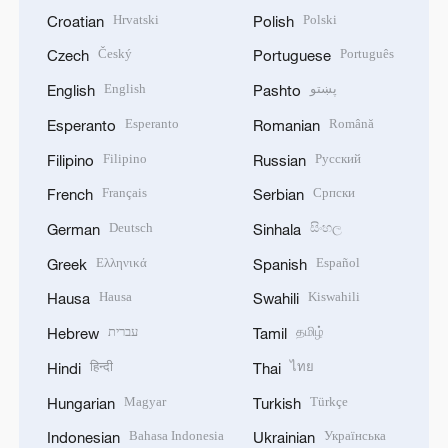
Hrvatski
Polski
Croatian
Polish
Český
Português
Czech
Portuguese
English
پښتو
English
Pashto
Esperanto
Română
Esperanto
Romanian
Filipino
Русский
Filipino
Russian
Français
Српски
French
Serbian
Deutsch
සිංහල
German
Sinhala
Ελληνικά
Español
Greek
Spanish
Hausa
Kiswahili
Hausa
Swahili
עברית
தமிழ்
Hebrew
Tamil
हिन्दी
ไทย
Hindi
Thai
Magyar
Türkçe
Hungarian
Turkish
Bahasa Indonesia
Українська
Indonesian
Ukrainian