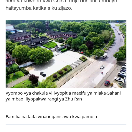
sera ya kuwepo kwa China moja duniani, ambayo
haitayumba katika siku zijazo.
Vyombo vya chakula vilivyopitia maelfu ya miaka-Sahani
ya mbao iliyopakwa rangi ya Zhu Ran
Familia na taifa vinaunganishwa kwa pamoja