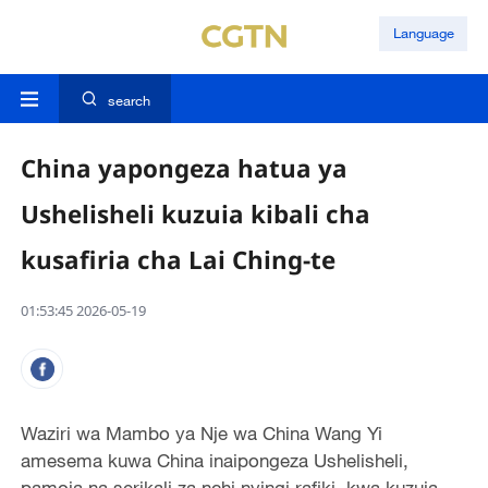
Language
search
China yapongeza hatua ya
Ushelisheli kuzuia kibali cha
kusafiria cha Lai Ching-te
01:53:45 2026-05-19
Waziri wa Mambo ya Nje wa China Wang Yi
amesema kuwa China inaipongeza Ushelisheli,
pamoja na serikali za nchi nyingi rafiki, kwa kuzuia