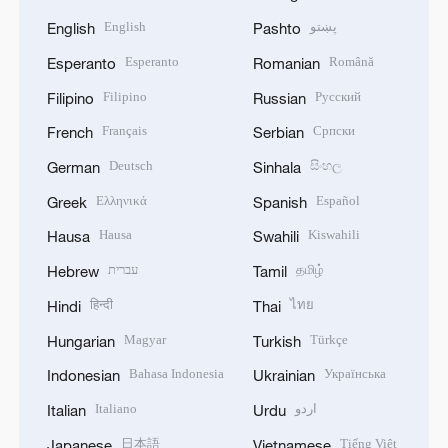
English
پښتو
English
Pashto
Esperanto
Română
Esperanto
Romanian
Filipino
Русский
Filipino
Russian
Français
Српски
French
Serbian
Deutsch
සිංහල
German
Sinhala
Ελληνικά
Español
Greek
Spanish
Hausa
Kiswahili
Hausa
Swahili
עברית
தமிழ்
Hebrew
Tamil
हिन्दी
ไทย
Hindi
Thai
Magyar
Türkçe
Hungarian
Turkish
Bahasa Indonesia
Українська
Indonesian
Ukrainian
Italiano
اردو
Italian
Urdu
日本語
Tiếng Việt
Japanese
Vietnamese