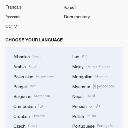
Français
العربية
Русский
Documentary
CCTV+
CHOOSE YOUR LANGUAGE
Shqip
ລາວ
Albanian
Lao
العربية
Bahasa Melayu
Arabic
Malay
Беларуская
Монгол
Belarusian
Mongolian
বাংলা
မြန်မာဘာသာ
Bengali
Myanmar
Български
नेपाली
Bulgarian
Nepali
ខ្មែរ
فارسی
Cambodian
Persian
Hrvatski
Polski
Croatian
Polish
Český
Português
Czech
Portuguese