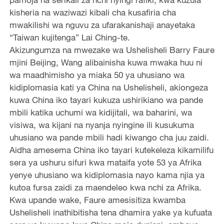
kisheria na waziwazi kibali cha kusafiria cha
mwakilishi wa nguvu za ufarakanishaji anayetaka
“Taiwan kujitenga” Lai Ching-te.
Akizungumza na mwezake wa Ushelisheli Barry Faure
mjini Beijing, Wang alibainisha kuwa mwaka huu ni
wa maadhimisho ya miaka 50 ya uhusiano wa
kidiplomasia kati ya China na Ushelisheli, akiongeza
kuwa China iko tayari kukuza ushirikiano wa pande
mbili katika uchumi wa kidijitali, wa baharini, wa
visiwa, wa kijani na nyanja nyingine ili kusukuma
uhusiano wa pande mbili hadi kiwango cha juu zaidi.
Aidha amesema China iko tayari kutekeleza kikamilifu
sera ya ushuru sifuri kwa mataifa yote 53 ya Afrika
yenye uhusiano wa kidiplomasia nayo kama njia ya
kutoa fursa zaidi za maendeleo kwa nchi za Afrika.
Kwa upande wake, Faure amesisitiza kwamba
Ushelisheli inathibitisha tena dhamira yake ya kufuata