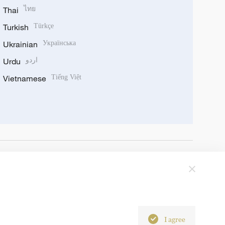
Thai
ไทย
Turkish
Türkçe
Ukrainian
Українська
Urdu
اردو
Vietnamese
Tiếng Việt
I agree
6