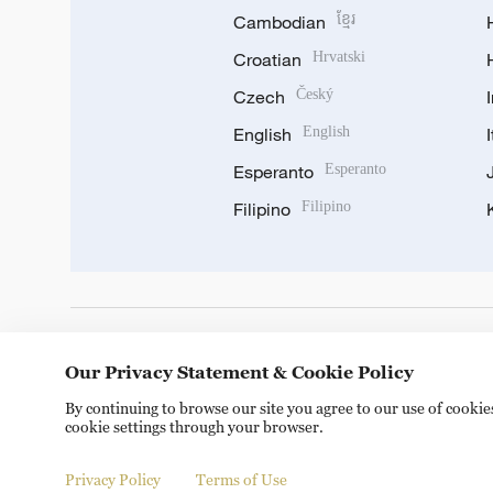
Cambodian
ខ្មែរ
Croatian
Hrvatski
Czech
Český
English
English
Esperanto
Esperanto
Filipino
Filipino
DOWNLOAD OUR APP
Our Privacy Statement & Cookie Policy
By continuing to browse our site you agree to our use of cooki
cookie settings through your browser.
Privacy Policy
Terms of Use
Copyright © 2024 CGTN.
京ICP备20000184号
京公网安