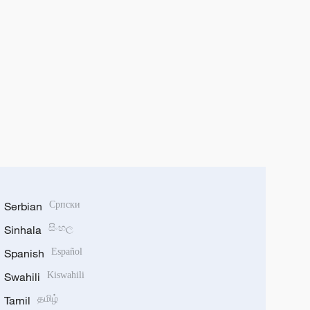
Serbian
Српски
Sinhala
සිංහල
Spanish
Español
Swahili
Kiswahili
Tamil
தமிழ்