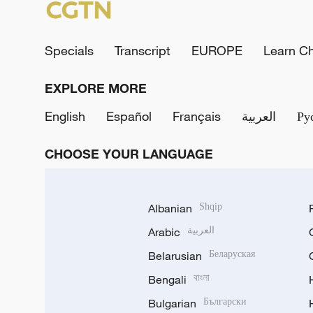
Specials
Transcript
EUROPE
Learn C
EXPLORE MORE
English
Español
Français
العربية
Ру
CHOOSE YOUR LANGUAGE
Albanian
Shqip
Arabic
العربية
Belarusian
Беларуская
Bengali
বাংলা
Bulgarian
Български