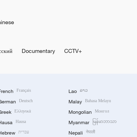
hinese
сский
Documentary
CCTV+
French
Français
Lao
ລາວ
German
Deutsch
Malay
Bahasa Melayu
Greek
Ελληνικά
Mongolian
Монгол
Hausa
Hausa
Myanmar
မြန်မာဘာသာ
Hebrew
עברית
Nepali
नेपाली