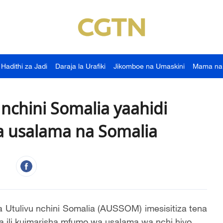
Hadithi za Jadi
Daraja la Urafiki
Jikomboe na Umaskini
Mama na
nchini Somalia yaahidi
a usalama na Somalia
 Utulivu nchini Somalia (AUSSOM) imesisitiza tena
ia ili kuimarisha mfumo wa usalama wa nchi hiyo.