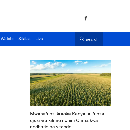
 Watoto
Sikiliza
Live
search
Mwanafunzi kutoka Kenya, ajifunza
ujuzi wa kilimo nchini China kwa
nadharia na vitendo.