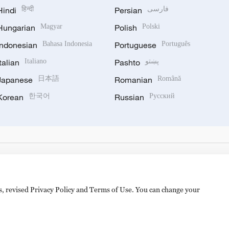
Hindi
हिन्दी
Persian
فارسی
Hungarian
Magyar
Polish
Polski
Indonesian
Bahasa Indonesia
Portuguese
Português
Italian
Italiano
Pashto
پښتو
Japanese
日本語
Romanian
Română
Korean
한국어
Russian
Русский
es, revised Privacy Policy and Terms of Use. You can change your
备 11010502050052号
Disinformation report hotline: 010-8506146