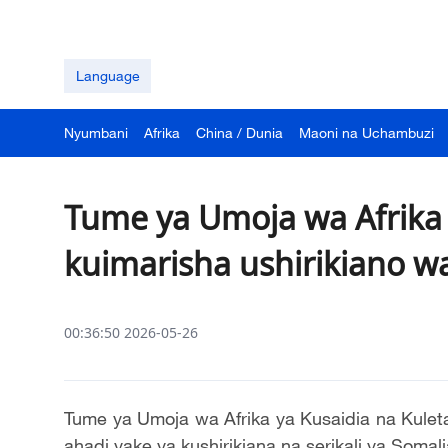
Language
Nyumbani
Afrika
China / Dunia
Maoni na Uchambuzi
Tume ya Umoja wa Afrika 
kuimarisha ushirikiano w
00:36:50 2026-05-26
Tume ya Umoja wa Afrika ya Kusaidia na Kuleta
ahadi yake ya kushirikiana na serikali ya Somal