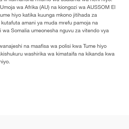
Umoja wa Afrika (AU) na kiongozi wa AUSSOM El
ume hiyo katika kuunga mkono jitihada za
 na kutafuta amani ya muda mrefu pamoja na
ji wa Somalia umeonesha nguvu za vitendo vya
wanajeshi na maafisa wa polisi kwa Tume hiyo
ishukuru washirika wa kimataifa na kikanda kwa
hiyo.