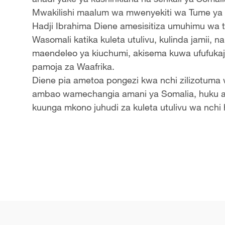
Mwakilishi maalum wa mwenyekiti wa Tume ya 
Hadji Ibrahima Diene amesisitiza umuhimu wa t
Wasomali katika kuleta utulivu, kulinda jamii,
maendeleo ya kiuchumi, akisema kuwa ufufuka
pamoja za Waafrika.
Diene pia ametoa pongezi kwa nchi zilizotuma 
ambao wamechangia amani ya Somalia, huku ak
kuunga mkono juhudi za kuleta utulivu wa nchi 