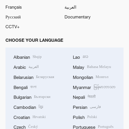
Français
العربية
Русский
Documentary
CCTV+
CHOOSE YOUR LANGUAGE
Shqip
ລາວ
Albanian
Lao
العربية
Bahasa Melayu
Arabic
Malay
Беларуская
Монгол
Belarusian
Mongolian
বাংলা
မြန်မာဘာသာ
Bengali
Myanmar
Български
नेपाली
Bulgarian
Nepali
ខ្មែរ
فارسی
Cambodian
Persian
Hrvatski
Polski
Croatian
Polish
Český
Português
Czech
Portuguese