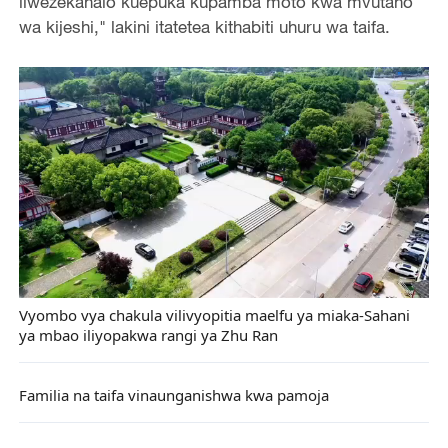
liwezekanalo kuepuka kupamba moto kwa mvutano
wa kijeshi," lakini itatetea kithabiti uhuru wa taifa.
Vyombo vya chakula vilivyopitia maelfu ya miaka-Sahani
ya mbao iliyopakwa rangi ya Zhu Ran
Familia na taifa vinaunganishwa kwa pamoja