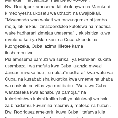
Bw. Rodriguez amesema kilichofanywa na Marekani
kimeonyesha ukosefu wa uthabiti na uwajibikaji.
"Mwenendo wao wakati wa mazungumzo ni jambo
moja, lakini kauli zinazoendelea kutolewa na maofisa
wake hadharani zimejaa uhasama”，akisisitiza kuwa
mvutano kati ya Marekani na Cuba ukiendelea
kuongezeka, Cuba lazima ijitetee kama
ikishambuliwa.
Pia amesema uamuzi wa serikali ya Marekani kukata
usambazaji wa mafuta kwa Cuba kuanzia mwezi
Januari mwaka huu，umeleta"madhara" kwa watu wa
Cuba, na kusababisha kukatika kwa umeme na uhaba
wa chakula na vifaa vya matibabu. "Watu wa Cuba
wanateseka kwa adhabu ya pamoja," na
kulazimishwa kuishi katika hali ya ukiukwaji wa haki
za binadamu, kuvumilia maumivu, mateso na huzuni.
Bw. Rodriguez amekariri kuwa Cuba "itafanya kila