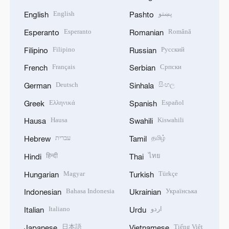
English
پښتو
English
Pashto
Esperanto
Română
Esperanto
Romanian
Filipino
Русский
Filipino
Russian
Français
Српски
French
Serbian
Deutsch
සිංහල
German
Sinhala
Ελληνικά
Español
Greek
Spanish
Hausa
Kiswahili
Hausa
Swahili
עברית
தமிழ்
Hebrew
Tamil
हिन्दी
ไทย
Hindi
Thai
Magyar
Türkçe
Hungarian
Turkish
Bahasa Indonesia
Українська
Indonesian
Ukrainian
Italiano
اردو
Italian
Urdu
日本語
Tiếng Việt
Japanese
Vietnamese