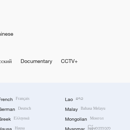
hinese
сский
Documentary
CCTV+
French
Français
Lao
ລາວ
German
Deutsch
Malay
Bahasa Melayu
Greek
Ελληνικά
Mongolian
Монгол
Hausa
Hausa
Myanmar
မြန်မာဘာသာ