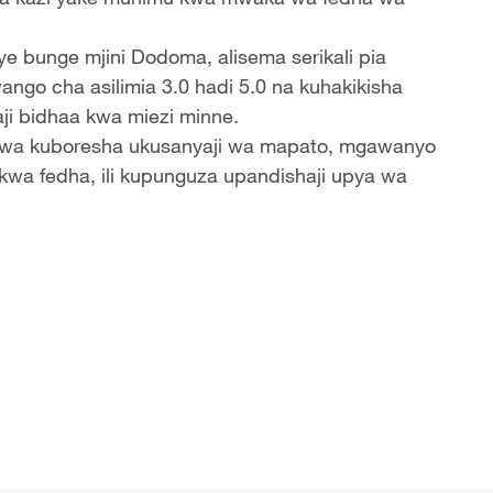
ye bunge mjini Dodoma, alisema serikali pia
ango cha asilimia 3.0 hadi 5.0 na kuhakikisha
ji bidhaa kwa miezi minne.
a kwa kuboresha ukusanyaji wa mapato, mgawanyo
kwa fedha, ili kupunguza upandishaji upya wa