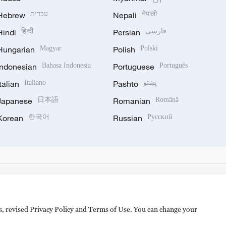
Hebrew
עברית
Nepali
नेपाली
Hindi
हिन्दी
Persian
فارسی
Hungarian
Magyar
Polish
Polski
Indonesian
Bahasa Indonesia
Portuguese
Português
Italian
Italiano
Pashto
پښتو
Japanese
日本語
Romanian
Română
Korean
한국어
Russian
Русский
es, revised Privacy Policy and Terms of Use. You can change your