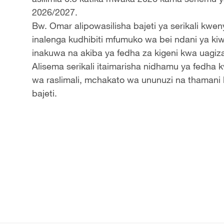
2026/2027.
Bw. Omar alipowasilisha bajeti ya serikali kwen
inalenga kudhibiti mfumuko wa bei ndani ya kiw
inakuwa na akiba ya fedha za kigeni kwa uagiza
Alisema serikali itaimarisha nidhamu ya fedh
wa raslimali, mchakato wa ununuzi na thamani 
bajeti.