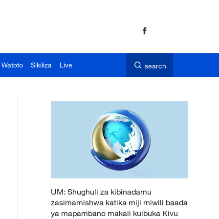
 Watoto
Sikiliza
Live
search
UM: Shughuli za kibinadamu
zasimamishwa katika miji miwili baada
ya mapambano makali kuibuka Kivu