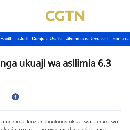
Hadithi za Jadi
Daraja la Urafiki
Jikomboe na Umaskini
Mama na
ga ukuaji wa asilimia 6.3
 amesema Tanzania inalenga ukuaji wa uchumi wa
 ya kazi yake muhimu kwa mwaka wa fedha wa