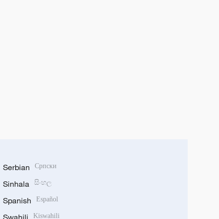
Serbian
Српски
Sinhala
සිංහල
Spanish
Español
Swahili
Kiswahili