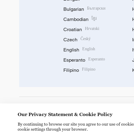
Bulgarian
Български
Cambodian
ខ្មែរ
Croatian
Hrvatski
Czech
Český
English
English
Esperanto
Esperanto
Filipino
Filipino
DOWNLOAD OUR APP
Our Privacy Statement & Cookie Policy
By continuing to browse our site you agree to our use of cooki
cookie settings through your browser.