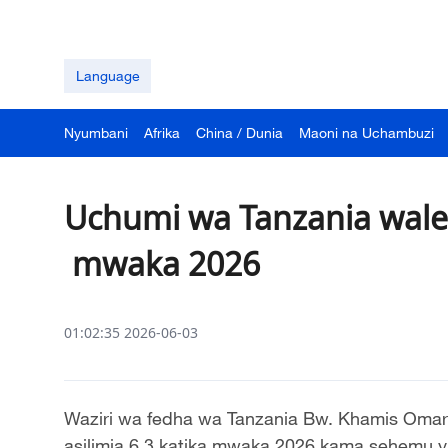
Language
Nyumbani
Afrika
China / Dunia
Maoni na Uchambuzi
Uchumi wa Tanzania walen
mwaka 2026
01:02:35 2026-06-03
Waziri wa fedha wa Tanzania Bw. Khamis Omar
asilimia 6.3 katika mwaka 2026 kama sehemu