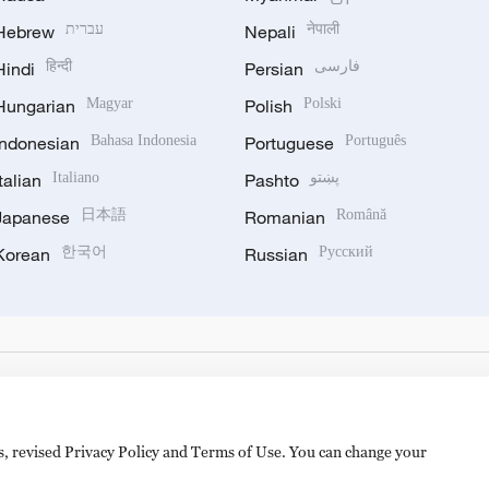
Hebrew
עברית
Nepali
नेपाली
Hindi
हिन्दी
Persian
فارسی
Hungarian
Magyar
Polish
Polski
Indonesian
Bahasa Indonesia
Portuguese
Português
Italian
Italiano
Pashto
پښتو
Japanese
日本語
Romanian
Română
Korean
한국어
Russian
Русский
es, revised Privacy Policy and Terms of Use. You can change your