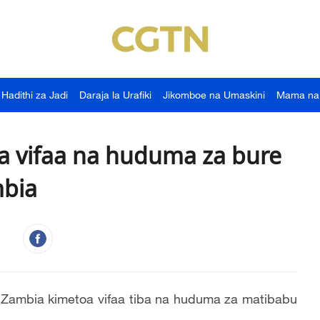
Hadithi za Jadi
Daraja la Urafiki
Jikomboe na Umaskini
Mama na
a vifaa na huduma za bure
mbia
 Zambia kimetoa vifaa tiba na huduma za matibabu