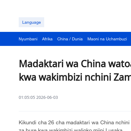
Language
Nyumbani
Afrika
China / Dunia
Maoni na Uchambuzi
Madaktari wa China wato
kwa wakimbizi nchini Za
01:05:05 2026-06-03
Kikundi cha 26 cha madaktari wa China nchini
za bure kwa wakimbizi walioko mjini Lusaka.