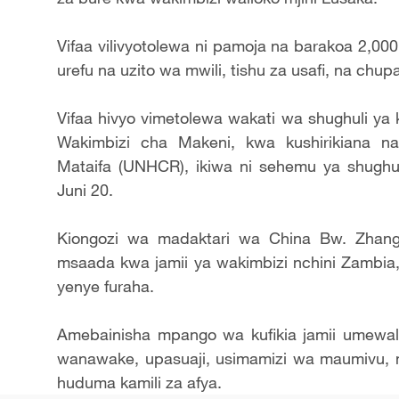
Vifaa vilivyotolewa ni pamoja na barakoa 2,000, 
urefu na uzito wa mwili, tishu za usafi, na chu
Vifaa hivyo vimetolewa wakati wa shughuli ya ku
Wakimbizi cha Makeni, kwa kushirikiana n
Mataifa (UNHCR), ikiwa ni sehemu ya shughul
Juni 20.
Kiongozi wa madaktari wa China Bw. Zhang
msaada kwa jamii ya wakimbizi nchini Zambia,
yenye furaha.
Amebainisha mpango wa kufikia jamii umewa
wanawake, upasuaji, usimamizi wa maumivu, na
huduma kamili za afya.