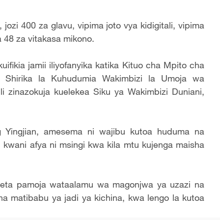
jozi 400 za glavu, vipima joto vya kidigitali, vipima
pa 48 za vitakasa mikono.
ifikia jamii iliyofanyika katika Kituo cha Mpito cha
a Shirika la Kuhudumia Wakimbizi la Umoja wa
i zinazokuja kuelekea Siku ya Wakimbizi Duniani,
 Yingjian, amesema ni wajibu kutoa huduma na
 kwani afya ni msingi kwa kila mtu kujenga maisha
leta pamoja wataalamu wa magonjwa ya uzazi na
 matibabu ya jadi ya kichina, kwa lengo la kutoa