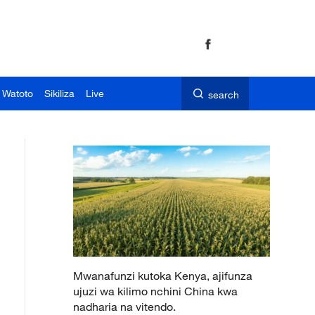
 Watoto
Sikiliza
Live
search
Mwanafunzi kutoka Kenya, ajifunza
ujuzi wa kilimo nchini China kwa
nadharia na vitendo.