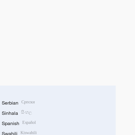
Serbian
Српски
Sinhala
සිංහල
Spanish
Español
Swahili
Kiswahili