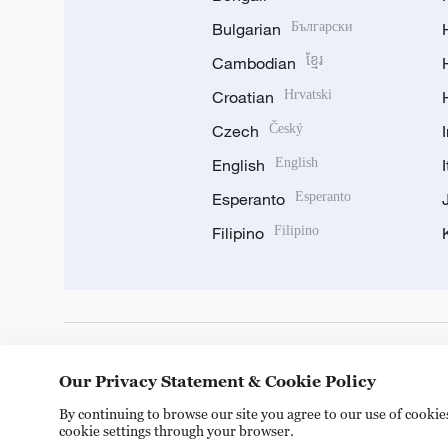
Bulgarian
Български
Cambodian
ខ្មែរ
Croatian
Hrvatski
Czech
Český
English
English
Esperanto
Esperanto
Filipino
Filipino
DOWNLOAD OUR APP
Our Privacy Statement & Cookie Policy
By continuing to browse our site you agree to our use of cooki
cookie settings through your browser.