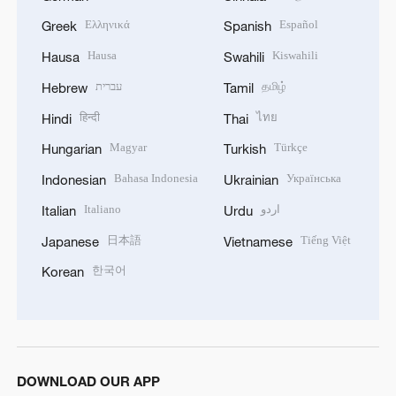
Ελληνικά
Español
Greek
Spanish
Hausa
Kiswahili
Hausa
Swahili
עברית
தமிழ்
Hebrew
Tamil
हिन्दी
ไทย
Hindi
Thai
Magyar
Türkçe
Hungarian
Turkish
Bahasa Indonesia
Українська
Indonesian
Ukrainian
Italiano
اردو
Italian
Urdu
日本語
Tiếng Việt
Japanese
Vietnamese
한국어
Korean
DOWNLOAD OUR APP