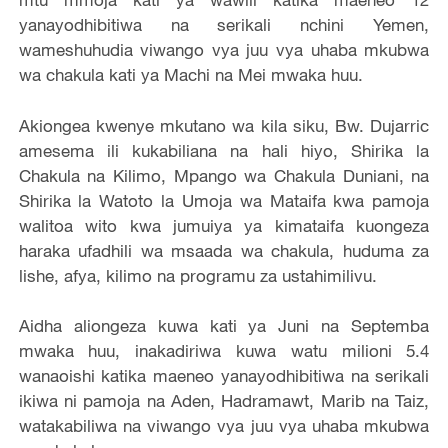
yanayodhibitiwa na serikali nchini Yemen,
wameshuhudia viwango vya juu vya uhaba mkubwa
wa chakula kati ya Machi na Mei mwaka huu.
Akiongea kwenye mkutano wa kila siku, Bw. Dujarric
amesema ili kukabiliana na hali hiyo, Shirika la
Chakula na Kilimo, Mpango wa Chakula Duniani, na
Shirika la Watoto la Umoja wa Mataifa kwa pamoja
walitoa wito kwa jumuiya ya kimataifa kuongeza
haraka ufadhili wa msaada wa chakula, huduma za
lishe, afya, kilimo na programu za ustahimilivu.
Aidha aliongeza kuwa kati ya Juni na Septemba
mwaka huu, inakadiriwa kuwa watu milioni 5.4
wanaoishi katika maeneo yanayodhibitiwa na serikali
ikiwa ni pamoja na Aden, Hadramawt, Marib na Taiz,
watakabiliwa na viwango vya juu vya uhaba mkubwa