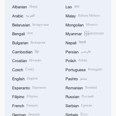
Shqip
ລາວ
Albanian
Lao
العربية
Bahasa Melayu
Arabic
Malay
Беларуская
Монгол
Belarusian
Mongolian
বাংলা
မြန်မာဘာသာ
Bengali
Myanmar
Български
नेपाली
Bulgarian
Nepali
ខ្មែរ
فارسی
Cambodian
Persian
Hrvatski
Polski
Croatian
Polish
Český
Português
Czech
Portuguese
English
پښتو
English
Pashto
Esperanto
Română
Esperanto
Romanian
Filipino
Русский
Filipino
Russian
Français
Српски
French
Serbian
Deutsch
සිංහල
German
Sinhala