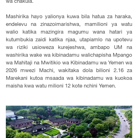
wa chakula.
Mashirika hayo yalionya kuwa bila hatua za haraka,
endelevu na zinazoimarishwa, mamilioni ya watu
walio katika mazingira magumu wana hatari ya
kutumbukia zaidi katika njaa, utapiamlo na upotevu
wa riziki usioweza kurejeshwa, ambapo UM na
washirika wake wa kibinadamu walichapisha Mpango
wa Mahitaji na Mwitikio wa Kibinadamu wa Yemen wa
2026 mwezi Machi, wakitaka dola bilioni 2.16 za
Marekani kutoa msaada wa kibinadamu wa kuokoa
maisha kwa watu milioni 12 kote nchini Yemen.