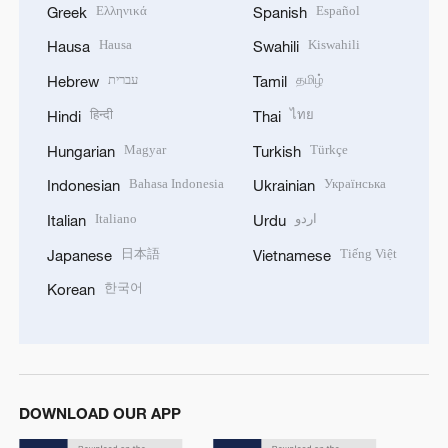
Ελληνικά
Español
Greek
Spanish
Hausa
Kiswahili
Hausa
Swahili
עברית
தமிழ்
Hebrew
Tamil
हिन्दी
ไทย
Hindi
Thai
Magyar
Türkçe
Hungarian
Turkish
Bahasa Indonesia
Українська
Indonesian
Ukrainian
Italiano
اردو
Italian
Urdu
日本語
Tiếng Việt
Japanese
Vietnamese
한국어
Korean
DOWNLOAD OUR APP