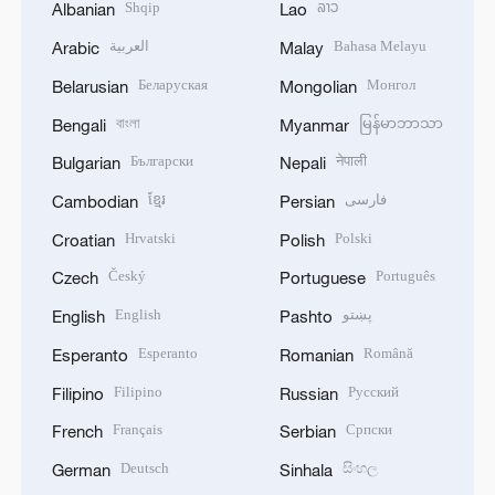
Shqip
ລາວ
Albanian
Lao
العربية
Bahasa Melayu
Arabic
Malay
Беларуская
Монгол
Belarusian
Mongolian
বাংলা
မြန်မာဘာသာ
Bengali
Myanmar
Български
नेपाली
Bulgarian
Nepali
ខ្មែរ
فارسی
Cambodian
Persian
Hrvatski
Polski
Croatian
Polish
Český
Português
Czech
Portuguese
English
پښتو
English
Pashto
Esperanto
Română
Esperanto
Romanian
Filipino
Русский
Filipino
Russian
Français
Српски
French
Serbian
Deutsch
සිංහල
German
Sinhala