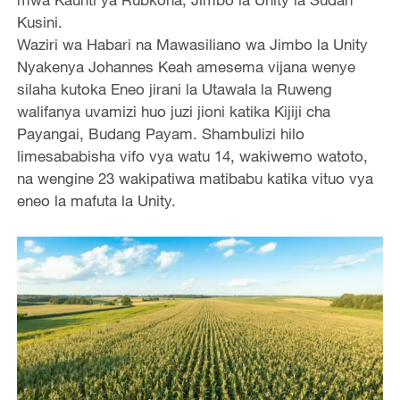
Kusini.
Waziri wa Habari na Mawasiliano wa Jimbo la Unity
Nyakenya Johannes Keah amesema vijana wenye
silaha kutoka Eneo jirani la Utawala la Ruweng
walifanya uvamizi huo juzi jioni katika Kijiji cha
Payangai, Budang Payam. Shambulizi hilo
limesababisha vifo vya watu 14, wakiwemo watoto,
na wengine 23 wakipatiwa matibabu katika vituo vya
eneo la mafuta la Unity.