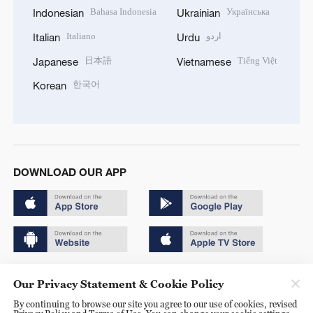
Bahasa Indonesia
Українська
Indonesian
Ukrainian
Italiano
اردو
Italian
Urdu
日本語
Tiếng Việt
Japanese
Vietnamese
한국어
Korean
DOWNLOAD OUR APP
Copyright © 2024 CGTN.
Our Privacy Statement & Cookie Policy
京ICP备20000184号
By continuing to browse our site you agree to our use of cookies, revised