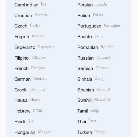
ខ្មែរ
فارسی
Cambodian
Persian
Hrvatski
Polski
Croatian
Polish
Český
Português
Czech
Portuguese
English
پښتو
English
Pashto
Esperanto
Română
Esperanto
Romanian
Filipino
Русский
Filipino
Russian
Français
Српски
French
Serbian
Deutsch
සිංහල
German
Sinhala
Ελληνικά
Español
Greek
Spanish
Hausa
Kiswahili
Hausa
Swahili
עברית
தமிழ்
Hebrew
Tamil
हिन्दी
ไทย
Hindi
Thai
Magyar
Türkçe
Hungarian
Turkish