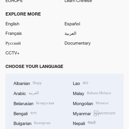
EUROPE
Learn Chinese
EXPLORE MORE
English
Español
Français
العربية
Русский
Documentary
CCTV+
CHOOSE YOUR LANGUAGE
Shqip
ລາວ
Albanian
Lao
العربية
Bahasa Melayu
Arabic
Malay
Беларуская
Монгол
Belarusian
Mongolian
বাংলা
မြန်မာဘာသာ
Bengali
Myanmar
Български
नेपाली
Bulgarian
Nepali