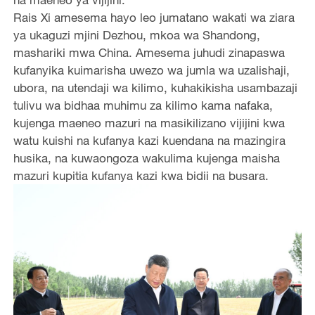
Rais Xi amesema hayo leo jumatano wakati wa ziara
ya ukaguzi mjini Dezhou, mkoa wa Shandong,
mashariki mwa China. Amesema juhudi zinapaswa
kufanyika kuimarisha uwezo wa jumla wa uzalishaji,
ubora, na utendaji wa kilimo, kuhakikisha usambazaji
tulivu wa bidhaa muhimu za kilimo kama nafaka,
kujenga maeneo mazuri na masikilizano vijijini kwa
watu kuishi na kufanya kazi kuendana na mazingira
husika, na kuwaongoza wakulima kujenga maisha
mazuri kupitia kufanya kazi kwa bidii na busara.