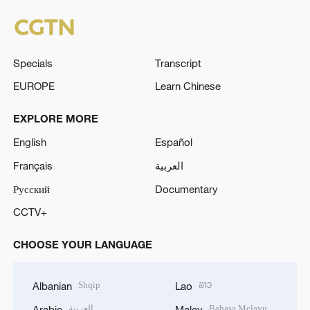
Specials
Transcript
EUROPE
Learn Chinese
EXPLORE MORE
English
Español
Français
العربية
Русский
Documentary
CCTV+
CHOOSE YOUR LANGUAGE
Shqip
ລາວ
Albanian
Lao
العربية
Bahasa Melayu
Arabic
Malay