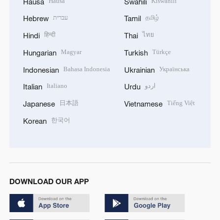
Hausa
Kiswahili
Hausa
Swahili
עברית
தமிழ்
Hebrew
Tamil
हिन्दी
ไทย
Hindi
Thai
Magyar
Türkçe
Hungarian
Turkish
Bahasa Indonesia
Українська
Indonesian
Ukrainian
Italiano
اردو
Italian
Urdu
日本語
Tiếng Việt
Japanese
Vietnamese
한국어
Korean
DOWNLOAD OUR APP