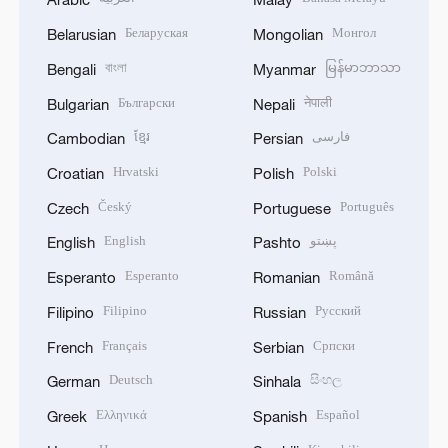
Беларуская
Монгол
Belarusian
Mongolian
বাংলা
မြန်မာဘာသာ
Bengali
Myanmar
Български
नेपाली
Bulgarian
Nepali
ខ្មែរ
فارسی
Cambodian
Persian
Hrvatski
Polski
Croatian
Polish
Český
Português
Czech
Portuguese
English
پښتو
English
Pashto
Esperanto
Română
Esperanto
Romanian
Filipino
Русский
Filipino
Russian
Français
Српски
French
Serbian
Deutsch
සිංහල
German
Sinhala
Ελληνικά
Español
Greek
Spanish