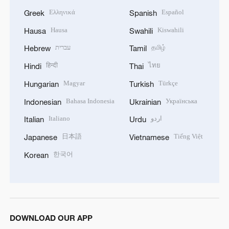
Ελληνικά
Español
Greek
Spanish
Hausa
Kiswahili
Hausa
Swahili
עברית
தமிழ்
Hebrew
Tamil
हिन्दी
ไทย
Hindi
Thai
Magyar
Türkçe
Hungarian
Turkish
Bahasa Indonesia
Українська
Indonesian
Ukrainian
Italiano
اردو
Italian
Urdu
日本語
Tiếng Việt
Japanese
Vietnamese
한국어
Korean
DOWNLOAD OUR APP