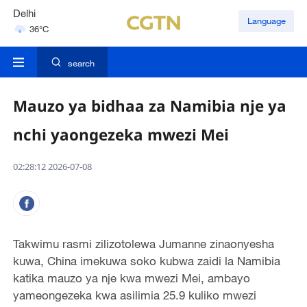
Delhi
Language
36°C
Hyderabad
42°C
search
Mauzo ya bidhaa za Namibia nje ya
nchi yaongezeka mwezi Mei
02:28:12 2026-07-08
Takwimu rasmi zilizotolewa Jumanne zinaonyesha
kuwa, China imekuwa soko kubwa zaidi la Namibia
katika mauzo ya nje kwa mwezi Mei, ambayo
yameongezeka kwa asilimia 25.9 kuliko mwezi