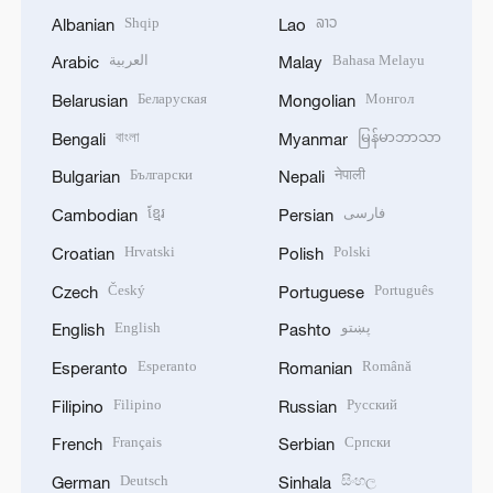
Shqip
ລາວ
Albanian
Lao
العربية
Bahasa Melayu
Arabic
Malay
Беларуская
Монгол
Belarusian
Mongolian
বাংলা
မြန်မာဘာသာ
Bengali
Myanmar
Български
नेपाली
Bulgarian
Nepali
ខ្មែរ
فارسی
Cambodian
Persian
Hrvatski
Polski
Croatian
Polish
Český
Português
Czech
Portuguese
English
پښتو
English
Pashto
Esperanto
Română
Esperanto
Romanian
Filipino
Русский
Filipino
Russian
Français
Српски
French
Serbian
Deutsch
සිංහල
German
Sinhala