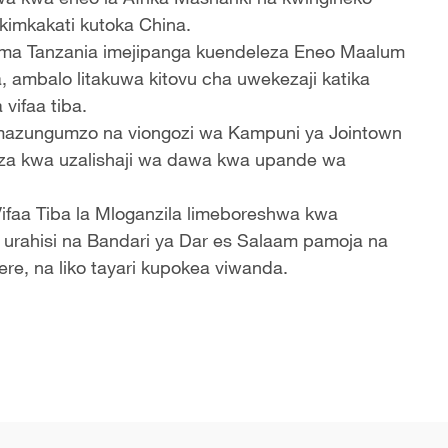
 kimkakati kutoka China.
a Tanzania imejipanga kuendeleza Eneo Maalum
a, ambalo litakuwa kitovu cha uwekezaji katika
vifaa tiba.
azungumzo na viongozi wa Kampuni ya Jointown
oza kwa uzalishaji wa dawa kwa upande wa
ifaa Tiba la Mloganzila limeboreshwa kwa
urahisi na Bandari ya Dar es Salaam pamoja na
e, na liko tayari kupokea viwanda.