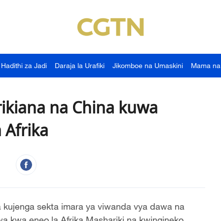
Hadithi za Jadi
Daraja la Urafiki
Jikomboe na Umaskini
Mama na
rikiana na China kuwa
a Afrika
ya kujenga sekta imara ya viwanda vya dawa na
wa kwa eneo la Afrika Mashariki na kwingineko