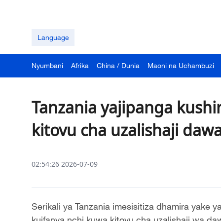
Language
Nyumbani
Afrika
China / Dunia
Maoni na Uchambuzi
Tanzania yajipanga kushi
kitovu cha uzalishaji daw
02:54:26 2026-07-09
Serikali ya Tanzania imesisitiza dhamira yake 
kuifanya nchi kuwa kitovu cha uzalishaji wa da