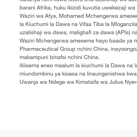
barani Afrika, huku ikizidi kuvutia uwekezaji wa
Waziri wa Afya, Mohamed Mchengerwa amesem
la Kiuchumi la Dawa na Vifaa Tiba la Mloganzil
uzalishaji wa dawa, malighafi za dawa (APIs) na 
Waziri Mchengerwa amesema hayo baada ya m
Pharmaceutical Group nchini China, inayoong
makampuni binafsi nchini China.
Alisema eneo maalum la kiuchumi la Dawa na V
miundombinu ya kisasa na linaunganishwa kwa 
Uwanja wa Ndege wa Kimataifa wa Julius Nyerer