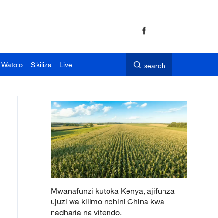
 Watoto
Sikiliza
Live
search
Mwanafunzi kutoka Kenya, ajifunza
ujuzi wa kilimo nchini China kwa
nadharia na vitendo.