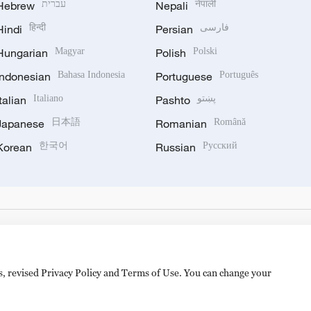
Hebrew
עברית
Nepali
नेपाली
Hindi
हिन्दी
Persian
فارسی
Hungarian
Magyar
Polish
Polski
Indonesian
Bahasa Indonesia
Portuguese
Português
Italian
Italiano
Pashto
پښتو
Japanese
日本語
Romanian
Română
Korean
한국어
Russian
Русский
es, revised Privacy Policy and Terms of Use. You can change your