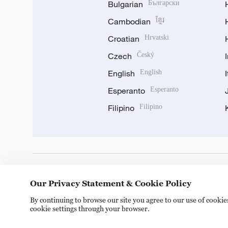
Bulgarian
Български
Cambodian
ខ្មែរ
Croatian
Hrvatski
Czech
Český
English
English
Esperanto
Esperanto
Filipino
Filipino
DOWNLOAD OUR APP
Our Privacy Statement & Cookie Policy
By continuing to browse our site you agree to our use of cooki
cookie settings through your browser.