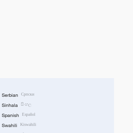
Serbian
Српски
Sinhala
සිංහල
Spanish
Español
Swahili
Kiswahili