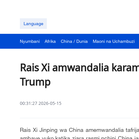
Language
Nyumbani
Afrika
China / Dunia
Maoni na Uchambuzi
Rais Xi amwandalia karam
Trump
00:31:27 2026-05-15
Rais Xi Jinping wa China amemwandalia tafri
ambaye yuko katika ziara rasmi nchini China 