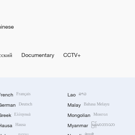
hinese
сский
Documentary
CCTV+
French
Français
Lao
ລາວ
German
Deutsch
Malay
Bahasa Melayu
Greek
Ελληνικά
Mongolian
Монгол
Hausa
Hausa
Myanmar
မြန်မာဘာသာ
עברית
नेपाली