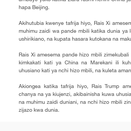
hapa Beijing.
Akihutubia kwenye tafrija hiyo, Rais Xi amese
muhimu zaidi wa pande mbili katika dunia ya 
ushirikiano, na kupata hasara kutokana na maka
Rais Xi amesema pande hizo mbili zimekubali 
kimkakati kati ya China na Marekani ili ku
uhusiano kati ya nchi hizo mbili, na kuleta am
Akiongea katika tafrija hiyo, Rais Trump 
chanya na ya kiujenzi, akibainisha kuwa uhus
na muhimu zaidi duniani, na nchi hizo mbili zin
zijazo kwa dunia.