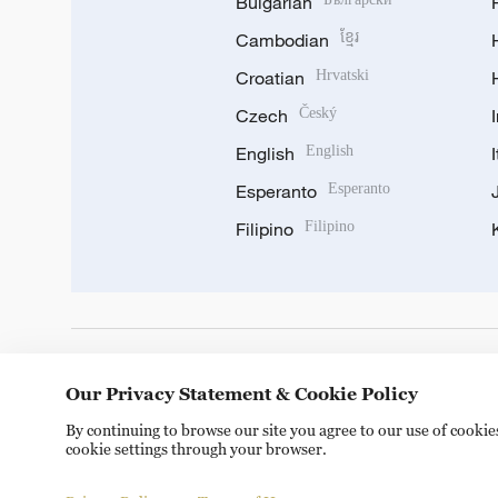
Bulgarian
Cambodian
ខ្មែរ
Croatian
Hrvatski
Czech
Český
English
English
Esperanto
Esperanto
Filipino
Filipino
DOWNLOAD OUR APP
Our Privacy Statement & Cookie Policy
By continuing to browse our site you agree to our use of cooki
cookie settings through your browser.