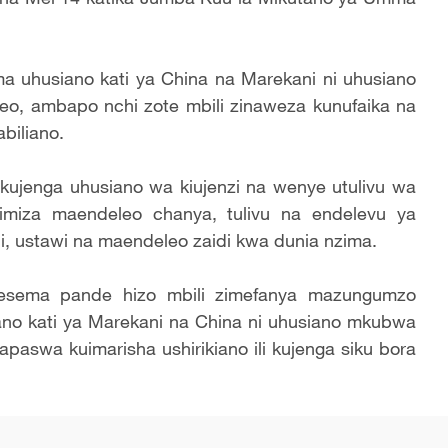
ma uhusiano kati ya China na Marekani ni uhusiano
leo, ambapo nchi zote mbili zinaweza kunufaika na
biliano.
kujenga uhusiano wa kiujenzi na wenye utulivu wa
himiza maendeleo chanya, tulivu na endelevu ya
ani, ustawi na maendeleo zaidi kwa dunia nzima.
amesema pande hizo mbili zimefanya mazungumzo
iano kati ya Marekani na China ni uhusiano mkubwa
apaswa kuimarisha ushirikiano ili kujenga siku bora