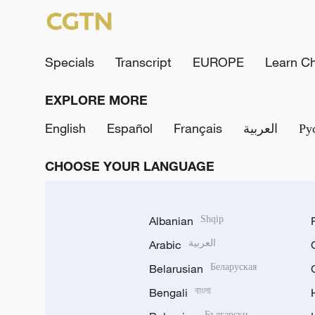
Specials
Transcript
EUROPE
Learn C
EXPLORE MORE
English
Español
Français
العربية
Ру
CHOOSE YOUR LANGUAGE
Albanian
Shqip
Arabic
العربية
Belarusian
Беларуская
Bengali
বাংলা
Български