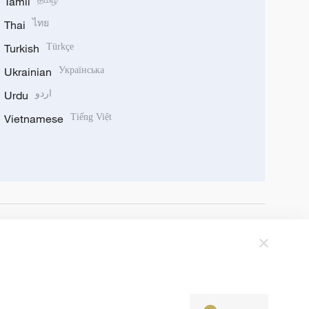
Tamil
Thai
ไทย
Turkish
Türkçe
Ukrainian
Українська
Urdu
اردو
Vietnamese
Tiếng Việt