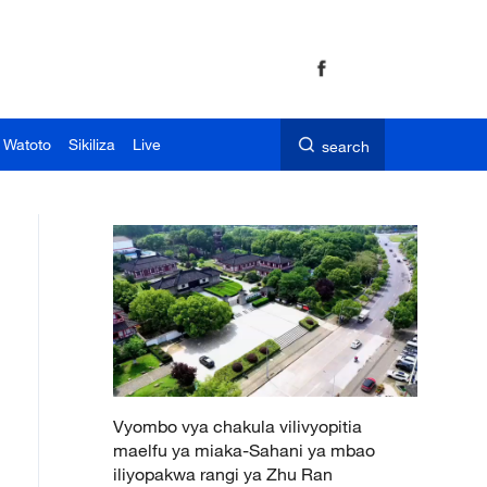
 Watoto
Sikiliza
Live
search
Vyombo vya chakula vilivyopitia
maelfu ya miaka-Sahani ya mbao
iliyopakwa rangi ya Zhu Ran