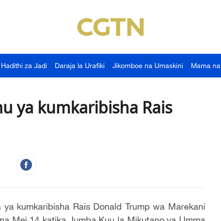
Hadithi za Jadi
Daraja la Urafiki
Jikomboe na Umaskini
Mama na
u ya kumkaribisha Rais
ja ya kumkaribisha Rais Donald Trump wa Marekani
jana Mei 14 katika Jumba Kuu la Mikutano ya Umma