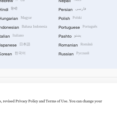
Hebrew
Nepali
Hindi
हिन्दी
Persian
فارسی
Hungarian
Magyar
Polish
Polski
Indonesian
Bahasa Indonesia
Portuguese
Português
Italian
Italiano
Pashto
پښتو
Japanese
日本語
Romanian
Română
Korean
한국어
Russian
Русский
es, revised Privacy Policy and Terms of Use. You can change your