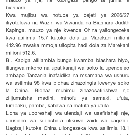
biashara.
Kwa mujibu wa hotuba ya bajeti ya 2026/27
iliyotolewa na Waziri wa Viwanda na Biashara Judith
Kapinga, mauzo ya nje kwenda China yaliongezeka
kwa asilimia 15.7 kutoka dola za Marekani milioni
442.96 mwaka mmoja uliopita hadi dola za Marekani
milioni 512.6.
Bi. Kapiga aliliambia bunge kwamba biashara hiyo,
iliungwa mkono na upatikanaji wa soko la upendeleo
ambapo Tanzania inafaidika na msamaha wa ushuru
wa asilimia 98 kwa bidhaa zinazoingia kwenye soko
la China. Bidhaa muhimu zinazosafirishwa nje
zilijumuisha madini, minofu ya samaki, ufuta,
tumbaku, pamba, kahawa na mafuta ya ufuta.
Licha ya uboreshaji wa utendaji wa usafirishaji nje,
uhusiano wa kibiashara ulikuwa zaidi wa uagizaji.
Uagizaji kutoka China uliongezeka kwa asilimia 18.1