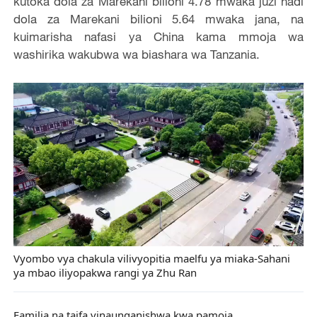
kutoka dola za Marekani bilioni 4.78 mwaka juzi hadi
dola za Marekani bilioni 5.64 mwaka jana, na
kuimarisha nafasi ya China kama mmoja wa
washirika wakubwa wa biashara wa Tanzania.
Vyombo vya chakula vilivyopitia maelfu ya miaka-Sahani
ya mbao iliyopakwa rangi ya Zhu Ran
Familia na taifa vinaunganishwa kwa pamoja