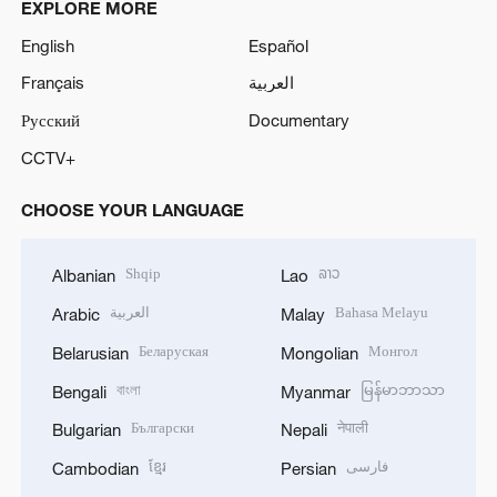
EXPLORE MORE
English
Español
Français
العربية
Русский
Documentary
CCTV+
CHOOSE YOUR LANGUAGE
Shqip
ລາວ
Albanian
Lao
العربية
Bahasa Melayu
Arabic
Malay
Беларуская
Монгол
Belarusian
Mongolian
বাংলা
မြန်မာဘာသာ
Bengali
Myanmar
Български
नेपाली
Bulgarian
Nepali
ខ្មែរ
فارسی
Cambodian
Persian