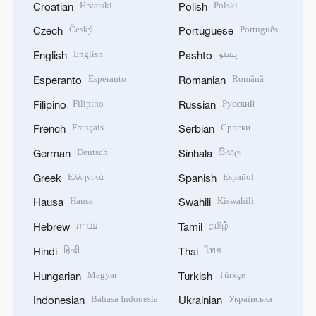
Hrvatski
Polski
Croatian
Polish
Český
Português
Czech
Portuguese
English
پښتو
English
Pashto
Esperanto
Română
Esperanto
Romanian
Filipino
Русский
Filipino
Russian
Français
Српски
French
Serbian
Deutsch
සිංහල
German
Sinhala
Ελληνικά
Español
Greek
Spanish
Hausa
Kiswahili
Hausa
Swahili
עברית
தமிழ்
Hebrew
Tamil
हिन्दी
ไทย
Hindi
Thai
Magyar
Türkçe
Hungarian
Turkish
Bahasa Indonesia
Українська
Indonesian
Ukrainian