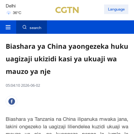
Delhi
Language
36°C
Hyderabad
42°C
search
Biashara ya China yaongezeka huku
uagizaji ukizidi kasi ya ukuaji wa
mauzo ya nje
05:04:10 2026-06-02
Biashara ya Tanzania na China ilipanuka mwaka jana,
lakini ongezeko la uagizaji liliendelea kuzidi ukuaji wa
mauzo ya nje, na kuongeza pengo la jumla la