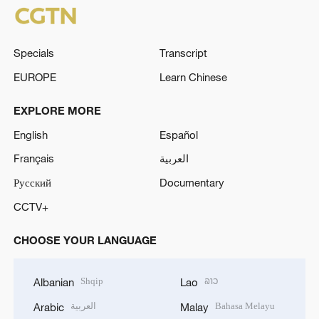
Specials
Transcript
EUROPE
Learn Chinese
EXPLORE MORE
English
Español
Français
العربية
Русский
Documentary
CCTV+
CHOOSE YOUR LANGUAGE
Shqip
ລາວ
Albanian
Lao
العربية
Bahasa Melayu
Arabic
Malay