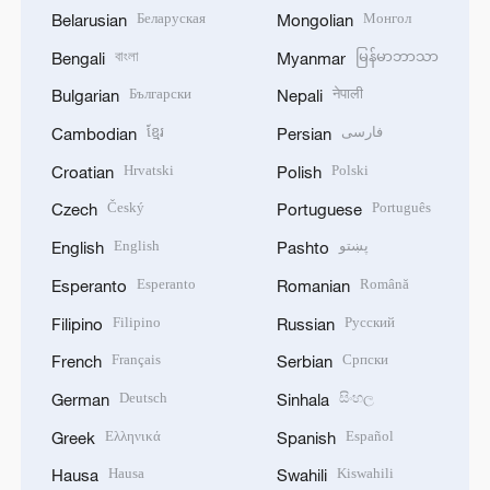
Беларуская
Монгол
Belarusian
Mongolian
বাংলা
မြန်မာဘာသာ
Bengali
Myanmar
Български
नेपाली
Bulgarian
Nepali
ខ្មែរ
فارسی
Cambodian
Persian
Hrvatski
Polski
Croatian
Polish
Český
Português
Czech
Portuguese
English
پښتو
English
Pashto
Esperanto
Română
Esperanto
Romanian
Filipino
Русский
Filipino
Russian
Français
Српски
French
Serbian
Deutsch
සිංහල
German
Sinhala
Ελληνικά
Español
Greek
Spanish
Hausa
Kiswahili
Hausa
Swahili