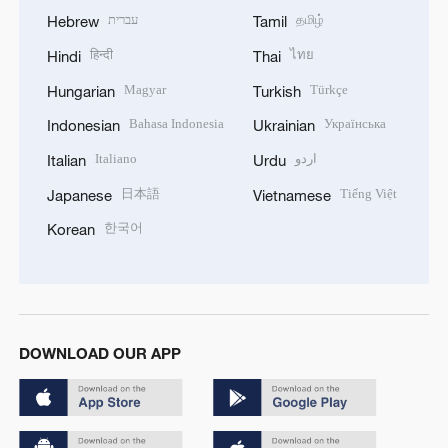
עברית
தமிழ்
Hebrew
Tamil
हिन्दी
ไทย
Hindi
Thai
Magyar
Türkçe
Hungarian
Turkish
Bahasa Indonesia
Українська
Indonesian
Ukrainian
Italiano
اردو
Italian
Urdu
日本語
Tiếng Việt
Japanese
Vietnamese
한국어
Korean
DOWNLOAD OUR APP