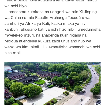
wa nchi hiyo.
Li amesema kutokana na uongozi wa rais Xi Jinping
wa China na rais Faustin-Archange Touadéra wa
Jamhuri ya Afrika ya Kati, katika miaka ya hivi
karibuni, uhusiano kati ya nchi hizo mbili umedumisha
mwelekeo mzuri, na anapenda kushirikiana na
Moloua kuendelea kukuza zaidi uhusiano huo wa
wenzi wa kimkakati, ili kuwanufisha wananchi wa nchi
hizo mbili.