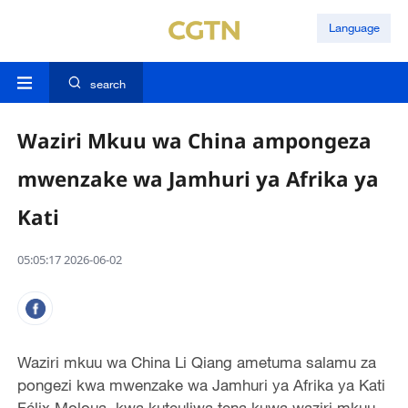
Language
search
Waziri Mkuu wa China ampongeza
mwenzake wa Jamhuri ya Afrika ya
Kati
05:05:17 2026-06-02
Waziri mkuu wa China Li Qiang ametuma salamu za
pongezi kwa mwenzake wa Jamhuri ya Afrika ya Kati
Félix Moloua, kwa kuteuliwa tena kuwa waziri mkuu