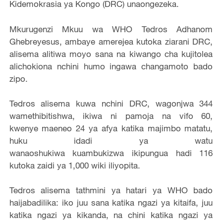
Kidemokrasia ya Kongo (DRC) unaongezeka.
Mkurugenzi Mkuu wa WHO Tedros Adhanom
Ghebreyesus, ambaye amerejea kutoka ziarani DRC,
alisema alitiwa moyo sana na kiwango cha kujitolea
alichokiona nchini humo ingawa changamoto bado
zipo.
Tedros alisema kuwa nchini DRC, wagonjwa 344
wamethibitishwa, ikiwa ni pamoja na vifo 60,
kwenye maeneo 24 ya afya katika majimbo matatu,
huku idadi ya watu
wanaoshukiwa kuambukizwa ikipungua hadi 116
kutoka zaidi ya 1,000 wiki iliyopita.
Tedros alisema tathmini ya hatari ya WHO bado
haijabadilika: iko juu sana katika ngazi ya kitaifa, juu
katika ngazi ya kikanda, na chini katika ngazi ya