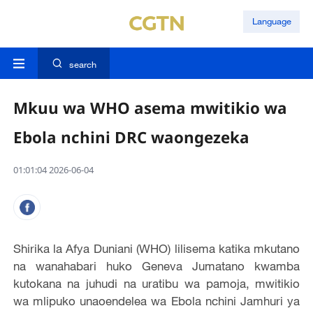
Language
search
Mkuu wa WHO asema mwitikio wa
Ebola nchini DRC waongezeka
01:01:04 2026-06-04
Shirika la Afya Duniani (WHO) lilisema katika mkutano
na wanahabari huko Geneva Jumatano kwamba
kutokana na juhudi na uratibu wa pamoja, mwitikio
wa mlipuko unaoendelea wa Ebola nchini Jamhuri ya