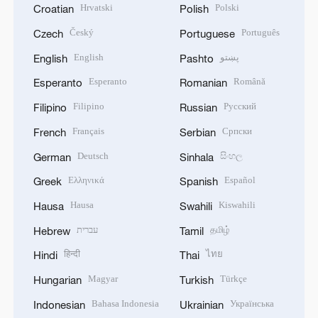
Hrvatski
Polski
Croatian
Polish
Český
Português
Czech
Portuguese
English
پښتو
English
Pashto
Esperanto
Română
Esperanto
Romanian
Filipino
Русский
Filipino
Russian
Français
Српски
French
Serbian
Deutsch
සිංහල
German
Sinhala
Ελληνικά
Español
Greek
Spanish
Hausa
Kiswahili
Hausa
Swahili
עברית
தமிழ்
Hebrew
Tamil
हिन्दी
ไทย
Hindi
Thai
Magyar
Türkçe
Hungarian
Turkish
Bahasa Indonesia
Українська
Indonesian
Ukrainian