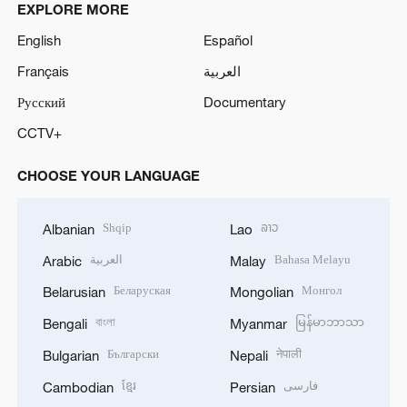
EXPLORE MORE
English
Español
Français
العربية
Русский
Documentary
CCTV+
CHOOSE YOUR LANGUAGE
Shqip
ລາວ
Albanian
Lao
العربية
Bahasa Melayu
Arabic
Malay
Беларуская
Монгол
Belarusian
Mongolian
বাংলা
မြန်မာဘာသာ
Bengali
Myanmar
Български
नेपाली
Bulgarian
Nepali
ខ្មែរ
فارسی
Cambodian
Persian