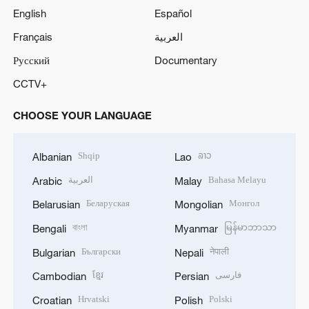
English
Español
Français
العربية
Русский
Documentary
CCTV+
CHOOSE YOUR LANGUAGE
Shqip
ລາວ
Albanian
Lao
العربية
Bahasa Melayu
Arabic
Malay
Беларуская
Монгол
Belarusian
Mongolian
বাংলা
မြန်မာဘာသာ
Bengali
Myanmar
Български
नेपाली
Bulgarian
Nepali
ខ្មែរ
فارسی
Cambodian
Persian
Hrvatski
Polski
Croatian
Polish