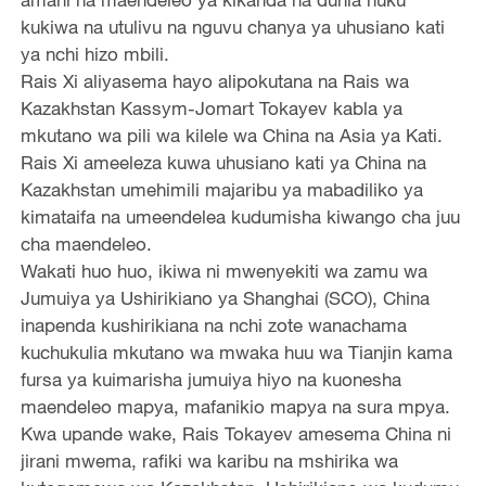
kukiwa na utulivu na nguvu chanya ya uhusiano kati
ya nchi hizo mbili.
Rais Xi aliyasema hayo alipokutana na Rais wa
Kazakhstan Kassym-Jomart Tokayev kabla ya
mkutano wa pili wa kilele wa China na Asia ya Kati.
Rais Xi ameeleza kuwa uhusiano kati ya China na
Kazakhstan umehimili majaribu ya mabadiliko ya
kimataifa na umeendelea kudumisha kiwango cha juu
cha maendeleo.
Wakati huo huo, ikiwa ni mwenyekiti wa zamu wa
Jumuiya ya Ushirikiano ya Shanghai (SCO), China
inapenda kushirikiana na nchi zote wanachama
kuchukulia mkutano wa mwaka huu wa Tianjin kama
fursa ya kuimarisha jumuiya hiyo na kuonesha
maendeleo mapya, mafanikio mapya na sura mpya.
Kwa upande wake, Rais Tokayev amesema China ni
jirani mwema, rafiki wa karibu na mshirika wa