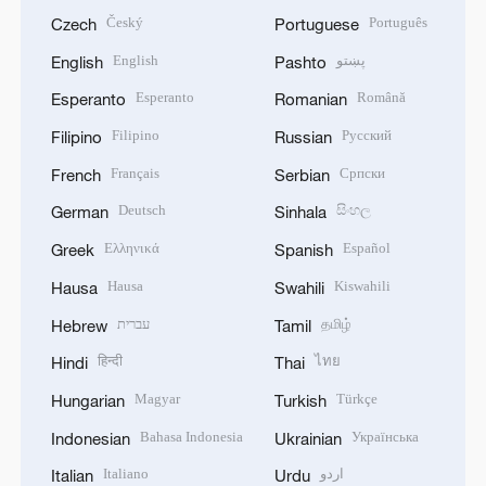
Český
Português
Czech
Portuguese
English
پښتو
English
Pashto
Esperanto
Română
Esperanto
Romanian
Filipino
Русский
Filipino
Russian
Français
Српски
French
Serbian
Deutsch
සිංහල
German
Sinhala
Ελληνικά
Español
Greek
Spanish
Hausa
Kiswahili
Hausa
Swahili
עברית
தமிழ்
Hebrew
Tamil
हिन्दी
ไทย
Hindi
Thai
Magyar
Türkçe
Hungarian
Turkish
Bahasa Indonesia
Українська
Indonesian
Ukrainian
Italiano
اردو
Italian
Urdu