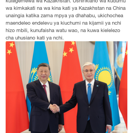
kutegemewa wa Kazakhstan. Ushirikiano wa kudumu
wa kimkakati na wa kina kati ya Kazakhstan na China
unaingia katika zama mpya ya dhahabu, ukichochea
maendeleo endelevu ya kiuchumi na kijamii ya nchi
hizo mbili, kunufaisha watu wao, na kuwa kielelezo
cha uhusiano kati ya nchi.