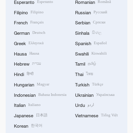
Esperanto
Română
Esperanto
Romanian
Filipino
Русский
Filipino
Russian
Français
Српски
French
Serbian
Deutsch
සිංහල
German
Sinhala
Ελληνικά
Español
Greek
Spanish
Hausa
Kiswahili
Hausa
Swahili
עברית
தமிழ்
Hebrew
Tamil
हिन्दी
ไทย
Hindi
Thai
Magyar
Türkçe
Hungarian
Turkish
Bahasa Indonesia
Українська
Indonesian
Ukrainian
Italiano
اردو
Italian
Urdu
日本語
Tiếng Việt
Japanese
Vietnamese
한국어
Korean