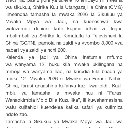
wa sikukuu, Shirika Kuu la Utangazaji la China (CMG)
limeandaa tamasha la mwaka 2026 la Sikukuu ya
Mwaka Mpya wa Jadi, na kuoneshwa kwa
watazamaji duniani kote kupitia idhaa za lugha
mbalimbali za Shirika la Kimataifa la Televisheni la
China (CGTN), pamoja na zaidi ya vyombo 3,300 vya
habari vya zaidi ya nchi 200.
Kalenda ya jadi ya China inatumia mfumo
wa wanyama 12, huku kila mwaka ukilingana na
mmoja wa wanyama hao, na kurudia kila baada ya
miaka 12. Mwaka 2026 ni Mwaka wa Farasi. Nchini
China, farasi anaashiria kufanya kazi kwa bidii. Kauli
mbiu ya tamasha la mwaka huu ni “Farasi
Wanaokimbia Mbio Bila Kuzuilika”, ili kuwahamasisha
watu kujitahidi kuendelea katika safari ya kutimiza
ndoto zao.
Tamasha la Sikukuu ya Mwaka Mpya wa Jadi wa