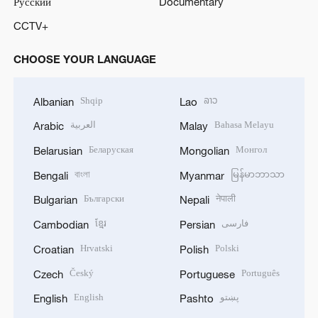
Русский
Documentary
CCTV+
CHOOSE YOUR LANGUAGE
Shqip
ລາວ
Albanian
Lao
العربية
Bahasa Melayu
Arabic
Malay
Беларуская
Монгол
Belarusian
Mongolian
বাংলা
မြန်မာဘာသာ
Bengali
Myanmar
Български
नेपाली
Bulgarian
Nepali
ខ្មែរ
فارسی
Cambodian
Persian
Hrvatski
Polski
Croatian
Polish
Český
Português
Czech
Portuguese
English
پښتو
English
Pashto