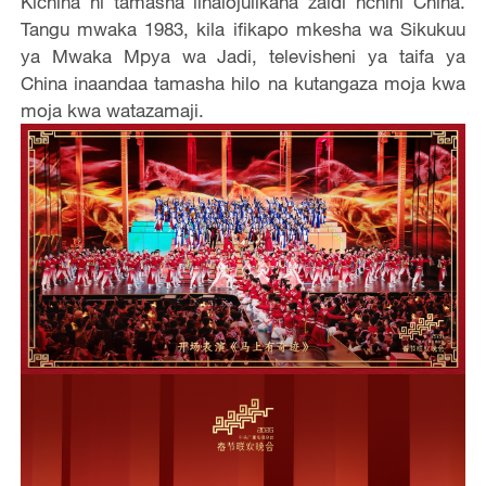
Kichina ni tamasha linalojulikana zaidi nchini China.
Tangu mwaka 1983, kila ifikapo mkesha wa Sikukuu
ya Mwaka Mpya wa Jadi, televisheni ya taifa ya
China inaandaa tamasha hilo na kutangaza moja kwa
moja kwa watazamaji.