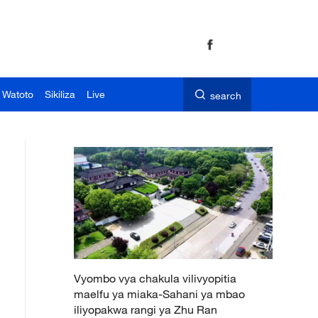
 Watoto
Sikiliza
Live
search
Vyombo vya chakula vilivyopitia
maelfu ya miaka-Sahani ya mbao
iliyopakwa rangi ya Zhu Ran