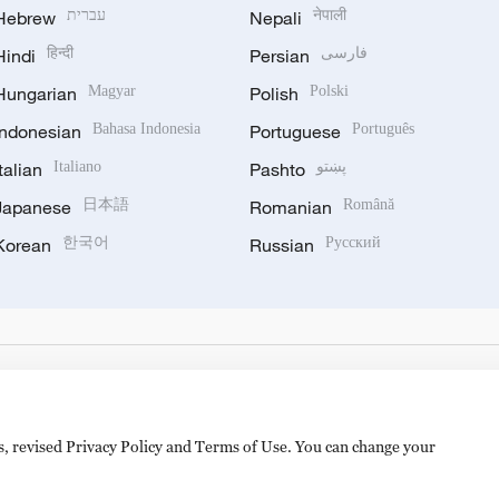
Hebrew
עברית
Nepali
नेपाली
Hindi
हिन्दी
Persian
فارسی
Hungarian
Magyar
Polish
Polski
Indonesian
Bahasa Indonesia
Portuguese
Português
Italian
Italiano
Pashto
پښتو
Japanese
日本語
Romanian
Română
Korean
한국어
Russian
Русский
es, revised Privacy Policy and Terms of Use. You can change your