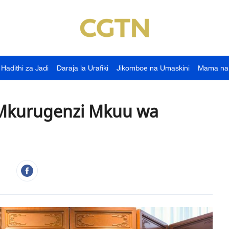
Hadithi za Jadi
Daraja la Urafiki
Jikomboe na Umaskini
Mama na
 Mkurugenzi Mkuu wa