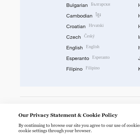
Bulgarian
Български
Cambodian
ខ្មែរ
Croatian
Hrvatski
Czech
Český
English
English
Esperanto
Esperanto
Filipino
Filipino
DOWNLOAD OUR APP
Our Privacy Statement & Cookie Policy
By continuing to browse our site you agree to our use of cooki
cookie settings through your browser.