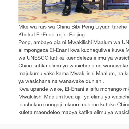
Mke wa rais wa China Bibi Peng Liyuan tareh
Khaled El-Enani mjini Beijing.
Peng, ambaye pia ni Mwakilishi Maalum wa 
alimpongeza El-Enani kwa kuchaguliwa kuwa
wa UNESCO katika kuendeleza elimu ya wasich
China katika elimu ya wasichana na wanawake,
majukumu yake kama Mwakilishi Maalum, na kui
ya wasichana na wanawake duniani.
Kwa upande wake, El-Enani alisifu mchango m
Mwakilishi Maalum kwa ajili ya elimu ya wa
inashukuru uungaji mkono muhimu kutoka China, n
kuleta maendeleo mapya katika elimu ya wasi