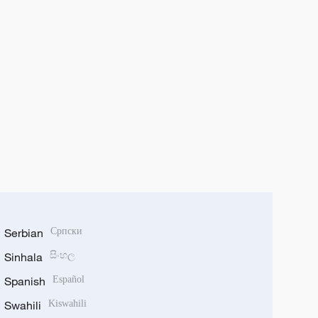
Serbian
Српски
Sinhala
සිංහල
Spanish
Español
Swahili
Kiswahili