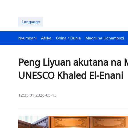
Language
Nyumbani
Afrika
China / Dunia
Maoni na Uchambuzi
Peng Liyuan akutana na
UNESCO Khaled El-Enani
12:35:01 2026-05-13