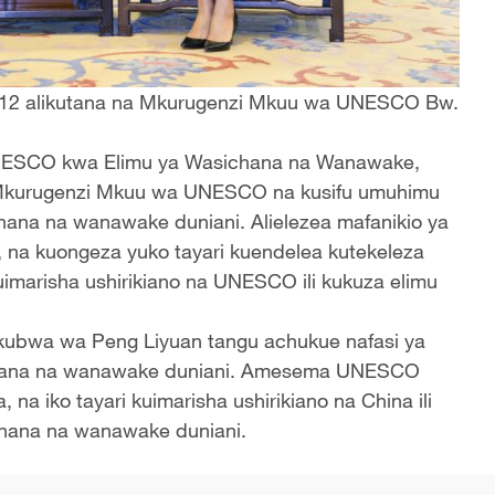
e 12 alikutana na Mkurugenzi Mkuu wa UNESCO Bw.
UNESCO kwa Elimu ya Wasichana na Wanawake,
 Mkurugenzi Mkuu wa UNESCO na kusifu umuhimu
ana na wanawake duniani. Alielezea mafanikio ya
 na kuongeza yuko tayari kuendelea kutekeleza
marisha ushirikiano na UNESCO ili kukuza elimu
kubwa wa Peng Liyuan tangu achukue nafasi ya
sichana na wanawake duniani. Amesema UNESCO
a iko tayari kuimarisha ushirikiano na China ili
chana na wanawake duniani.