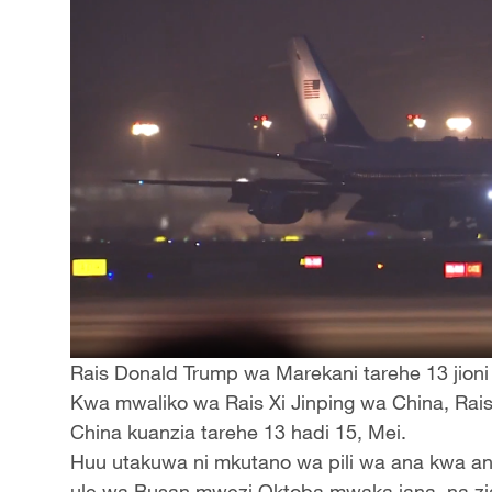
Rais Donald Trump wa Marekani tarehe 13 jioni 
Kwa mwaliko wa Rais Xi Jinping wa China, Rais 
China kuanzia tarehe 13 hadi 15, Mei.
Huu utakuwa ni mkutano wa pili wa ana kwa an
ule wa Busan mwezi Oktoba mwaka jana, na ziar