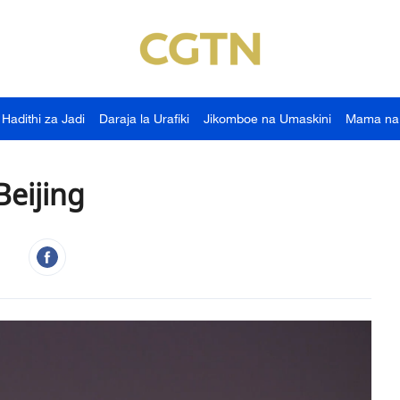
Hadithi za Jadi
Daraja la Urafiki
Jikomboe na Umaskini
Mama na
Beijing