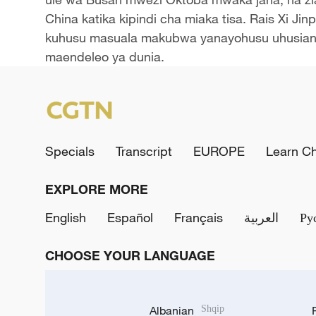
China katika kipindi cha miaka tisa. Rais Xi J
kuhusu masuala makubwa yanayohusu uhusiano
maendeleo ya dunia.
Specials
Transcript
EUROPE
Learn C
EXPLORE MORE
English
Español
Français
العربية
Ру
CHOOSE YOUR LANGUAGE
Albanian
Shqip