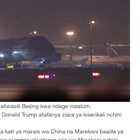
aliwasili Beijing kwa ndege maalum.
Donald Trump atafanya ziara ya kiserikali nchini
a kati ya marais wa China na Marekani baada ya
a nyingine aliyofanya rais wa Marekani nchini