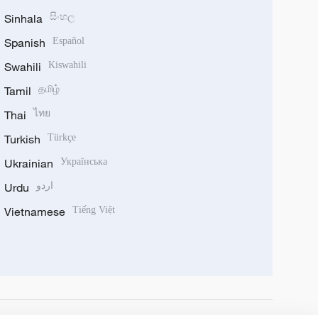
Sinhala
සිංහල
Spanish
Español
Swahili
Kiswahili
Tamil
தமிழ்
Thai
ไทย
Turkish
Türkçe
Ukrainian
Українська
Urdu
اردو
Vietnamese
Tiếng Việt