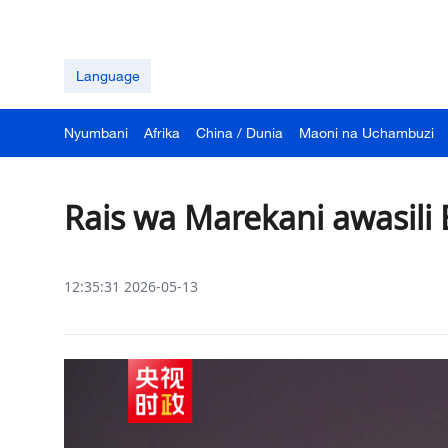
Language
Nyumbani
Afrika
China / Dunia
Maoni na Uchambuzi
Rais wa Marekani awasili 
12:35:31 2026-05-13