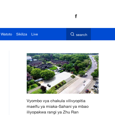
 Watoto
Sikiliza
Live
search
Vyombo vya chakula vilivyopitia
maelfu ya miaka-Sahani ya mbao
iliyopakwa rangi ya Zhu Ran