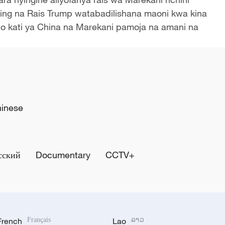
inping na Rais Trump watabadilishana maoni kwa kina
 kati ya China na Marekani pamoja na amani na
hinese
сский
Documentary
CCTV+
French
Français
Lao
ລາວ