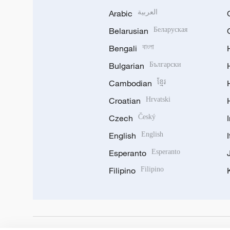
Arabic
العربية
Belarusian
Беларуская
Bengali
বাংলা
Bulgarian
Български
Cambodian
ខ្មែរ
Croatian
Hrvatski
Czech
Český
English
English
Esperanto
Esperanto
Filipino
Filipino