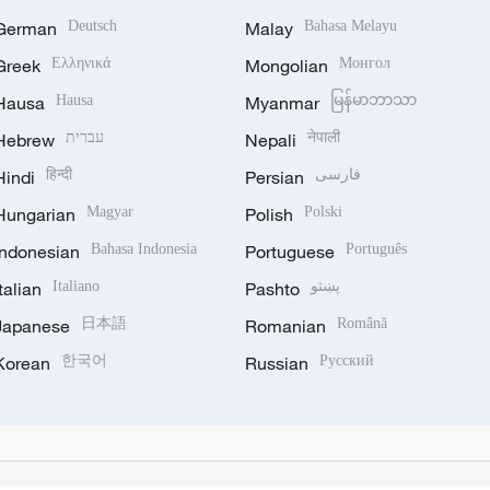
German
Deutsch
Malay
Bahasa Melayu
Greek
Ελληνικά
Mongolian
Монгол
Hausa
Hausa
Myanmar
မြန်မာဘာသာ
Hebrew
עברית
Nepali
नेपाली
Hindi
हिन्दी
Persian
فارسی
Hungarian
Magyar
Polish
Polski
Indonesian
Bahasa Indonesia
Portuguese
Português
Italian
Italiano
Pashto
پښتو
Japanese
日本語
Romanian
Română
Korean
한국어
Russian
Русский